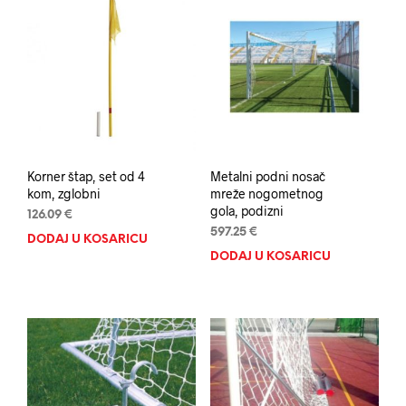
Korner štap, set od 4
Metalni podni nosač
kom, zglobni
mreže nogometnog
gola, podizni
126.09
€
597.25
€
DODAJ U KOŠARICU
DODAJ U KOŠARICU