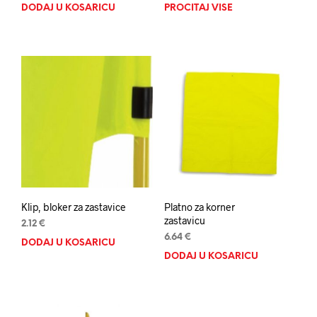
DODAJ U KOŠARICU
PROČITAJ VIŠE
Klip, bloker za zastavice
Platno za korner
zastavicu
2.12
€
6.64
€
DODAJ U KOŠARICU
DODAJ U KOŠARICU