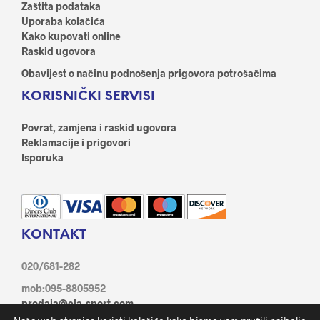
Zaštita podataka
Uporaba kolačića
Kako kupovati online
Raskid ugovora
Obavijest o načinu podnošenja prigovora potrošačima
KORISNIČKI SERVISI
Povrat, zamjena i raskid ugovora
Reklamacije i prigovori
Isporuka
KONTAKT
020/681-282
mob:095-8805952
prodaja@ela-sport.com
Ante Starčević 21/1, 20350 Metković