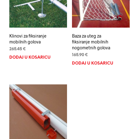
Klinovi za fiksiranje
Baza za uteg za
mobilnih golova
fiksiranje mobilnih
nogometnih golova
265.45
€
165.90
€
DODAJ U KOŠARICU
DODAJ U KOŠARICU