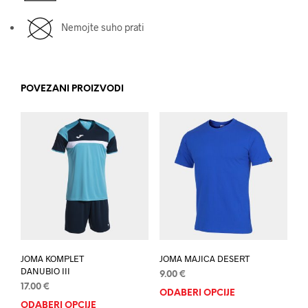
Nemojte suho prati
POVEZANI PROIZVODI
JOMA KOMPLET
JOMA MAJICA DESERT
DANUBIO III
9.00
€
17.00
€
ODABERI OPCIJE
Ovaj
ODABERI OPCIJE
Ovaj