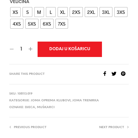
VELIČINA
XS
S
M
L
XL
2XS
2XL
3XL
3XS
4XS
5XS
6XS
7XS
DODAJ U KOŠARICU
SHARE THIS PRODUCT
SKU:
105113.019
KATEGORIJE:
JOMA OPREMA KLUBOVI
,
JOMA TRENIRKA
OZNAKE:
DJECA
,
MUŠKARCI
PREVIOUS PRODUCT
NEXT PRODUCT