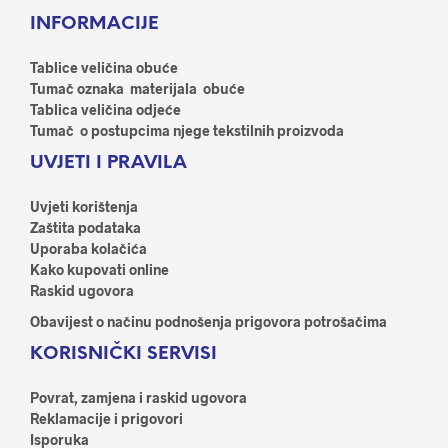
Opci
se
INFORMACIJE
se
mogu
mog
odabrati
odab
Tablice veličina obuće
na
na
Tumač oznaka materijala obuće
stranici
stran
Tablica veličina odjeće
proizvoda
proi
Tumač o postupcima njege tekstilnih proizvoda
UVJETI I PRAVILA
Uvjeti korištenja
Zaštita podataka
Uporaba kolačića
Kako kupovati online
Raskid ugovora
Obavijest o načinu podnošenja prigovora potrošačima
KORISNIČKI SERVISI
Povrat, zamjena i raskid ugovora
Reklamacije i prigovori
Isporuka