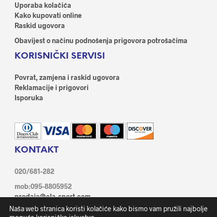
Uporaba kolačića
Kako kupovati online
Raskid ugovora
Obavijest o načinu podnošenja prigovora potrošačima
KORISNIČKI SERVISI
Povrat, zamjena i raskid ugovora
Reklamacije i prigovori
Isporuka
KONTAKT
020/681-282
mob:095-8805952
prodaja@ela-sport.com
Ante Starčević 21/1, 20350 Metković
Naša web stranica koristi kolačiće kako bismo vam pružili najbolje
Facebook