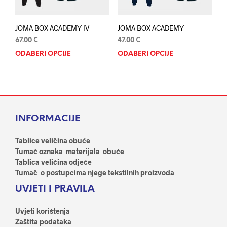
JOMA BOX ACADEMY IV
JOMA BOX ACADEMY
67.00
€
47.00
€
ODABERI OPCIJE
Ovaj
ODABERI OPCIJE
Ovaj
proizvod
proi
ima
ima
više
više
varijanti.
varij
Opcije
Opci
INFORMACIJE
se
se
mogu
mog
odabrati
odab
Tablice veličina obuće
na
na
Tumač oznaka materijala obuće
stranici
stran
Tablica veličina odjeće
proizvoda
proi
Tumač o postupcima njege tekstilnih proizvoda
UVJETI I PRAVILA
Uvjeti korištenja
Zaštita podataka