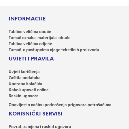
više
više
varijanti.
varij
Opcije
Opci
INFORMACIJE
se
se
mogu
mog
odabrati
odab
Tablice veličina obuće
na
na
Tumač oznaka materijala obuće
stranici
stran
Tablica veličina odjeće
proizvoda
proi
Tumač o postupcima njege tekstilnih proizvoda
UVJETI I PRAVILA
Uvjeti korištenja
Zaštita podataka
Uporaba kolačića
Kako kupovati online
Raskid ugovora
Obavijest o načinu podnošenja prigovora potrošačima
KORISNIČKI SERVISI
Povrat, zamjena i raskid ugovora