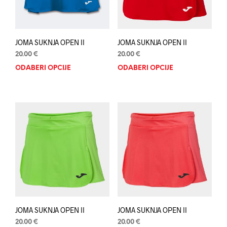
JOMA SUKNJA OPEN II
JOMA SUKNJA OPEN II
20.00
€
20.00
€
ODABERI OPCIJE
Ovaj
ODABERI OPCIJE
Ovaj
proizvod
proi
ima
ima
više
više
varijanti.
varij
Opcije
Opci
se
se
mogu
mog
odabrati
odab
na
na
stranici
stran
proizvoda
proi
JOMA SUKNJA OPEN II
JOMA SUKNJA OPEN II
20.00
€
20.00
€