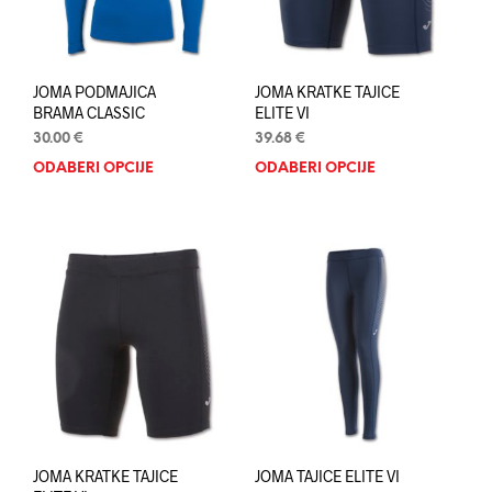
stran
proizvoda
proi
JOMA PODMAJICA
JOMA KRATKE TAJICE
BRAMA CLASSIC
ELITE VI
30.00
€
39.68
€
ODABERI OPCIJE
Ovaj
ODABERI OPCIJE
Ovaj
proizvod
proi
ima
ima
više
više
varijanti.
varij
Opcije
Opci
se
se
mogu
mog
odabrati
odab
na
na
stranici
stran
proizvoda
proi
JOMA KRATKE TAJICE
JOMA TAJICE ELITE VI