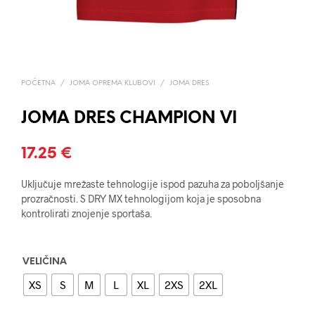
POČETNA
/
JOMA OPREMA KLUBOVI
/
JOMA DRES
JOMA DRES CHAMPION VI
17.25
€
Uključuje mrežaste tehnologije ispod pazuha za poboljšanje
prozračnosti. S DRY MX tehnologijom koja je sposobna
kontrolirati znojenje sportaša.
VELIČINA
XS
S
M
L
XL
2XS
2XL