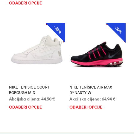
ODABERI OPCIJE
Ovaj
proi
proizvod
ima
ima
više
više
varij
-30%
-30%
AKCIJA
AKCIJA
varijanti.
Opci
Opcije
se
se
mog
mogu
odab
odabrati
na
na
stran
stranici
proi
proizvoda
NIKE TENISICE COURT
NIKE TENISICE AIR MAX
BOROUGH MID
DYNASTY W
Akcijska cijena:
44.50
€
Akcijska cijena:
64.94
€
ODABERI OPCIJE
Ovaj
ODABERI OPCIJE
Ovaj
proizvod
proi
ima
ima
više
više
varijanti.
varij