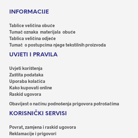
Opcije
Opci
INFORMACIJE
se
se
mogu
mog
odabrati
odab
Tablice veličina obuće
na
na
Tumač oznaka materijala obuće
stranici
stran
Tablica veličina odjeće
proizvoda
proi
Tumač o postupcima njege tekstilnih proizvoda
UVJETI I PRAVILA
Uvjeti korištenja
Zaštita podataka
Uporaba kolačića
Kako kupovati online
Raskid ugovora
Obavijest o načinu podnošenja prigovora potrošačima
KORISNIČKI SERVISI
Povrat, zamjena i raskid ugovora
Reklamacije i prigovori