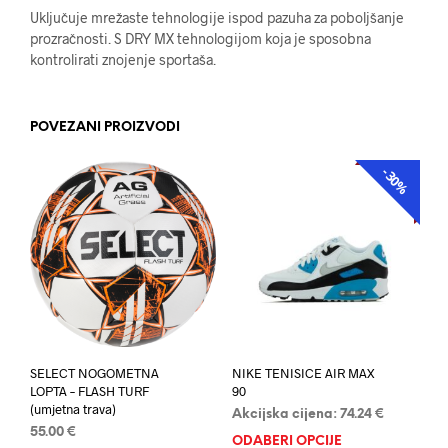
Uključuje mrežaste tehnologije ispod pazuha za poboljšanje
prozračnosti. S DRY MX tehnologijom koja je sposobna
kontrolirati znojenje sportaša.
POVEZANI PROIZVODI
-30%
AKCIJA
SELECT NOGOMETNA
NIKE TENISICE AIR MAX
LOPTA – FLASH TURF
90
(umjetna trava)
Akcijska cijena:
74.24
€
55.00
€
ODABERI OPCIJE
Ovaj