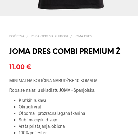
POČETNA
/
JOMA OPREMA KLUBOVI
/
JOMA DRES
JOMA DRES COMBI PREMIUM Ž
11.00
€
MINIMALNA KOLIČINA NARUDŽBE 10 KOMADA
Roba se nalazi u skladištu JOMA – Španjolska.
Kratkih rukava
Okrugli vrat
Otporna i prozračna lagana tkanina
Sublimacijski dizajn
Vrsta pristajanja: obična
100% poliester