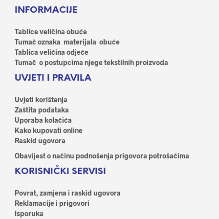
Opcije
Opci
INFORMACIJE
se
se
mogu
mog
odabrati
odab
Tablice veličina obuće
na
na
Tumač oznaka materijala obuće
stranici
stran
Tablica veličina odjeće
proizvoda
proi
Tumač o postupcima njege tekstilnih proizvoda
UVJETI I PRAVILA
Uvjeti korištenja
Zaštita podataka
Uporaba kolačića
Kako kupovati online
Raskid ugovora
Obavijest o načinu podnošenja prigovora potrošačima
KORISNIČKI SERVISI
Povrat, zamjena i raskid ugovora
Reklamacije i prigovori
Isporuka