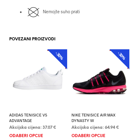
Nemojte suho prati
POVEZANI PROIZVODI
-30%
-30%
AKCIJA
AKCIJA
ADIDAS TENISICE VS
NIKE TENISICE AIR MAX
ADVANTAGE
DYNASTY W
Akcijska cijena:
37.07
€
Akcijska cijena:
64.94
€
ODABERI OPCIJE
Ovaj
ODABERI OPCIJE
Ovaj