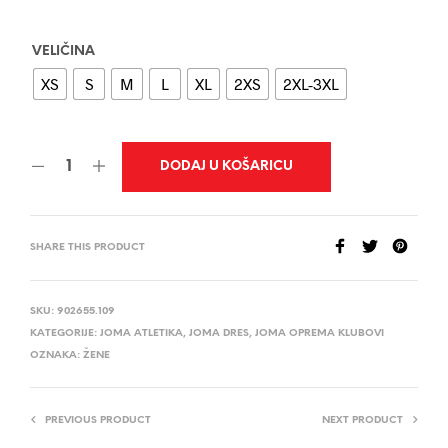
VELIČINA
XS
S
M
L
XL
2XS
2XL-3XL
DODAJ U KOŠARICU
SHARE THIS PRODUCT
SKU:
902655.109
KATEGORIJE:
JOMA ATLETIKA
,
JOMA DRES
,
JOMA OPREMA KLUBOVI
OZNAKA:
ŽENE
PREVIOUS PRODUCT
NEXT PRODUCT