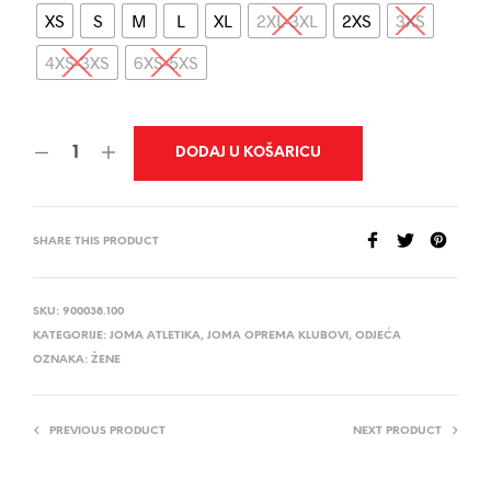
XS
S
M
L
XL
2XL-3XL
2XS
3XS
4XS-3XS
6XS-5XS
DODAJ U KOŠARICU
SHARE THIS PRODUCT
SKU:
900038.100
KATEGORIJE:
JOMA ATLETIKA
,
JOMA OPREMA KLUBOVI
,
ODJEĆA
OZNAKA:
ŽENE
PREVIOUS PRODUCT
NEXT PRODUCT