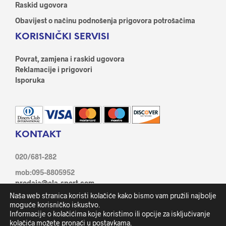
Raskid ugovora
Obavijest o načinu podnošenja prigovora potrošačima
KORISNIČKI SERVISI
Povrat, zamjena i raskid ugovora
Reklamacije i prigovori
Isporuka
KONTAKT
020/681-282
mob:095-8805952
prodaja@ela-sport.com
Ante Starčević 21/1, 20350 Metković
Naša web stranica koristi kolačiće kako bismo vam pružili najbolje
Facebook
moguće korisničko iskustvo.
Informacije o kolačićima koje koristimo ili opcije za isključivanje
kolačića možete pronaći u
postavkama
.