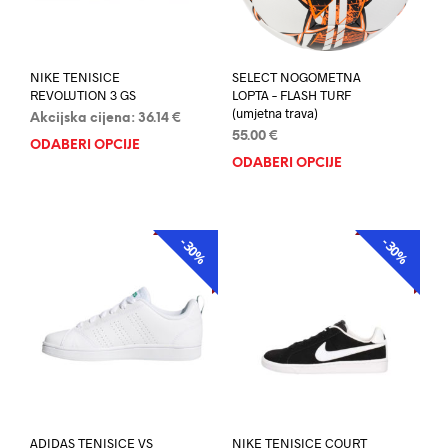
NIKE TENISICE
SELECT NOGOMETNA
REVOLUTION 3 GS
LOPTA – FLASH TURF
(umjetna trava)
Akcijska cijena:
36.14
€
55.00
€
ODABERI OPCIJE
Ovaj
ODABERI OPCIJE
Ovaj
proizvod
proi
ima
ima
više
više
varijanti.
-30%
-30%
AKCIJA
AKCIJA
varij
Opcije
Opci
se
se
mogu
mog
odabrati
odab
na
na
stranici
stran
proizvoda
proi
ADIDAS TENISICE VS
NIKE TENISICE COURT