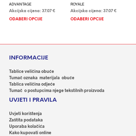
ADVANTAGE
ROYALE
Akcijska cijena:
37.07
€
Akcijska cijena:
37.07
€
ODABERI OPCIJE
Ovaj
ODABERI OPCIJE
Ovaj
proizvod
proi
ima
ima
više
više
varijanti.
varij
Opcije
Opci
INFORMACIJE
se
se
mogu
mog
odabrati
odab
Tablice veličina obuće
na
na
Tumač oznaka materijala obuće
stranici
stran
Tablica veličina odjeće
proizvoda
proi
Tumač o postupcima njege tekstilnih proizvoda
UVJETI I PRAVILA
Uvjeti korištenja
Zaštita podataka
Uporaba kolačića
Kako kupovati online