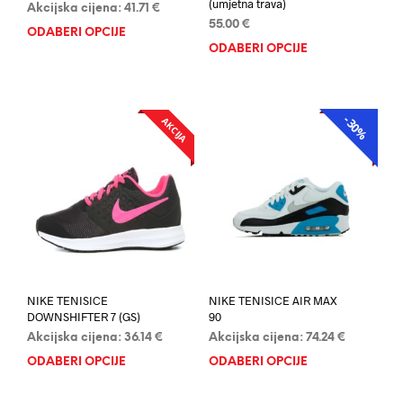
(umjetna trava)
Akcijska cijena:
41.71
€
55.00
€
ODABERI OPCIJE
Ovaj
ODABERI OPCIJE
Ovaj
proizvod
proi
ima
ima
više
više
varijanti.
-30%
AKCIJA
AKCIJA
varij
Opcije
Opci
se
se
mogu
mog
odabrati
odab
na
na
stranici
stran
proizvoda
proi
NIKE TENISICE
NIKE TENISICE AIR MAX
DOWNSHIFTER 7 (GS)
90
Akcijska cijena:
36.14
€
Akcijska cijena:
74.24
€
ODABERI OPCIJE
Ovaj
ODABERI OPCIJE
Ovaj
proizvod
proi
ima
ima