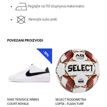
Peglajte na 110 stupnjeva maksimalno
Nemojte suho prati
POVEZANI PROIZVODI
-30%
AKCIJA
NIKE TENISICE WMNS
SELECT NOGOMETNA
COURT ROYALE
LOPTA – FLASH TURF