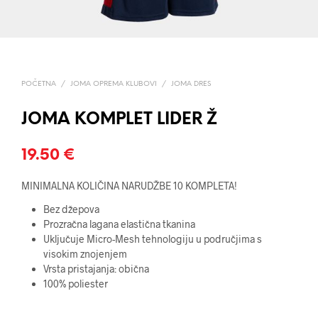
POČETNA
/
JOMA OPREMA KLUBOVI
/
JOMA DRES
JOMA KOMPLET LIDER Ž
19.50
€
MINIMALNA KOLIČINA NARUDŽBE 10 KOMPLETA!
Bez džepova
Prozračna lagana elastična tkanina
Uključuje Micro-Mesh tehnologiju u područjima s
visokim znojenjem
Vrsta pristajanja: obična
100% poliester