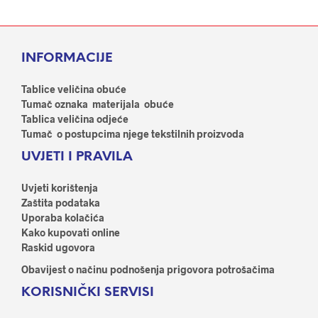
više
više
varijanti.
varij
Opcije
Opci
INFORMACIJE
se
se
mogu
mog
odabrati
odab
Tablice veličina obuće
na
na
Tumač oznaka materijala obuće
stranici
stran
Tablica veličina odjeće
proizvoda
proi
Tumač o postupcima njege tekstilnih proizvoda
UVJETI I PRAVILA
Uvjeti korištenja
Zaštita podataka
Uporaba kolačića
Kako kupovati online
Raskid ugovora
Obavijest o načinu podnošenja prigovora potrošačima
KORISNIČKI SERVISI