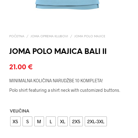
POČETNA
/
JOMA OPREMA KLUBOVI
/
JOMA POLO MAJICE
JOMA POLO MAJICA BALI II
21.00
€
MINIMALNA KOLIČINA NARUDŽBE 10 KOMPLETA!
Polo shirt featuring a shirt neck with customized buttons.
VELIČINA
XS
S
M
L
XL
2XS
2XL-3XL