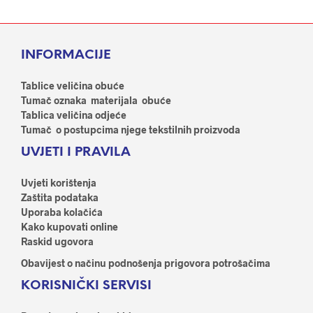
više
više
varijanti.
varij
Opcije
Opci
INFORMACIJE
se
se
mogu
mog
odabrati
odab
Tablice veličina obuće
na
na
Tumač oznaka materijala obuće
stranici
stran
Tablica veličina odjeće
proizvoda
proi
Tumač o postupcima njege tekstilnih proizvoda
UVJETI I PRAVILA
Uvjeti korištenja
Zaštita podataka
Uporaba kolačića
Kako kupovati online
Raskid ugovora
Obavijest o načinu podnošenja prigovora potrošačima
KORISNIČKI SERVISI