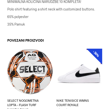
MINIMALNA KOLIČINA NARUDŽBE 10 KOMPLETA!
Polo shirt featuring a shirt neck with customized buttons.
65% polyester
35% Pamuk
POVEZANI PROIZVODI
-30%
AKCIJA
SELECT NOGOMETNA
NIKE TENISICE WMNS
LOPTA – FLASH TURF
COURT ROYALE