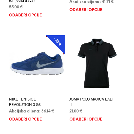
(umjetna trava)
Akcijska cijena:
41.71
€
55.00
€
ODABERI OPCIJE
Ovaj
ODABERI OPCIJE
Ovaj
proi
proizvod
ima
ima
više
više
varij
-30%
AKCIJA
varijanti.
Opci
Opcije
se
se
mog
mogu
odab
odabrati
na
na
stran
stranici
proi
proizvoda
NIKE TENISICE
JOMA POLO MAJICA BALI
REVOLUTION 3 GS
II
Akcijska cijena:
36.14
€
21.00
€
ODABERI OPCIJE
Ovaj
ODABERI OPCIJE
Ovaj
proizvod
proi
ima
ima