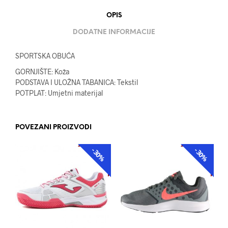
OPIS
DODATNE INFORMACIJE
SPORTSKA OBUĆA
GORNJIŠTE: Koža
PODSTAVA I ULOŽNA TABANICA: Tekstil
POTPLAT: Umjetni materijal
POVEZANI PROIZVODI
-30%
-30%
AKCIJA
AKCIJA