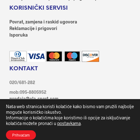
KORISNIČKI SERVISI
Povrat, zamjena i raskid ugovora
Reklamacije i prigovori
Isporuka
KONTAKT
020/681-282
mob:095-8805952
prodaja@ela-sport.com
Ante Starčević 21/1, 20350 Metković
Naša web stranica koristi kolačiće kako bismo vam pružili najbolje
Facebook
moguće korisničko iskustvo.
Informacije o kolačićima koje koristimo ili opcije za isključivanje
kolačića možete pronaći u
postavkama
.
Prihvaćam
Ela sport d.o.o. © 2019