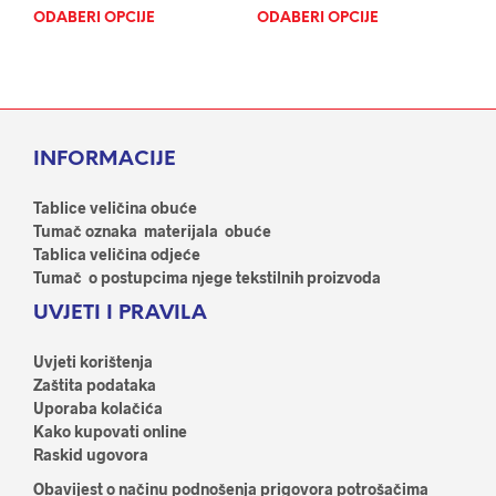
ODABERI OPCIJE
Ovaj
ODABERI OPCIJE
Ovaj
proizvod
proi
ima
ima
više
više
varijanti.
varij
Opcije
Opci
INFORMACIJE
se
se
mogu
mog
odabrati
odab
Tablice veličina obuće
na
na
Tumač oznaka materijala obuće
stranici
stran
Tablica veličina odjeće
proizvoda
proi
Tumač o postupcima njege tekstilnih proizvoda
UVJETI I PRAVILA
Uvjeti korištenja
Zaštita podataka
Uporaba kolačića
Kako kupovati online
Raskid ugovora
Obavijest o načinu podnošenja prigovora potrošačima