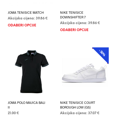
JOMA TENISICE MATCH
NIKE TENISICE
DOWNSHIFTER 7
Akcijska cijena:
39.86
€
Akcijska cijena:
39.86
€
ODABERI OPCIJE
Ovaj
ODABERI OPCIJE
Ovaj
proizvod
proi
ima
ima
više
više
varijanti.
-30%
AKCIJA
varij
Opcije
Opci
se
se
mogu
mog
odabrati
odab
na
na
stranici
stran
proizvoda
proi
JOMA POLO MAJICA BALI
NIKE TENISICE COURT
II
BOROUGH LOW (GS)
21.00
€
Akcijska cijena:
37.07
€