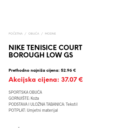
POČETNA
/
OBUĆA
/
MODNE
NIKE TENISICE COURT
BOROUGH LOW GS
Prethodno najniža cijena:
52.96
€
Akcijska cijena:
37.07
€
SPORTSKA OBUĆA
GORNJIŠTE: Koža
PODSTAVA I ULOŽNA TABANICA: Tekstil
POTPLAT: Umjetni materijal