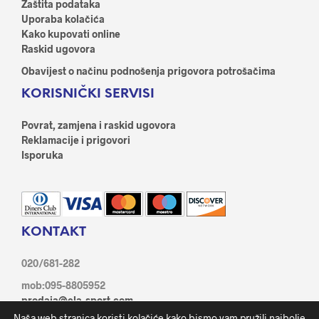
Zaštita podataka
Uporaba kolačića
Kako kupovati online
Raskid ugovora
Obavijest o načinu podnošenja prigovora potrošačima
KORISNIČKI SERVISI
Povrat, zamjena i raskid ugovora
Reklamacije i prigovori
Isporuka
KONTAKT
020/681-282
mob:095-8805952
prodaja@ela-sport.com
Ante Starčević 21/1, 20350 Metković
Naša web stranica koristi kolačiće kako bismo vam pružili najbolje