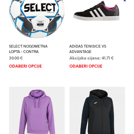
SELECT NOGOMETNA
ADIDAS TENISICE VS
LOPTA – CONTRA
ADVANTAGE
30.00
€
Akcijska cijena:
41.71
€
ODABERI OPCIJE
Ovaj
ODABERI OPCIJE
Ovaj
proizvod
proi
ima
ima
više
više
varijanti.
varij
Opcije
Opci
se
se
mogu
mog
odabrati
odab
na
na
stranici
stran