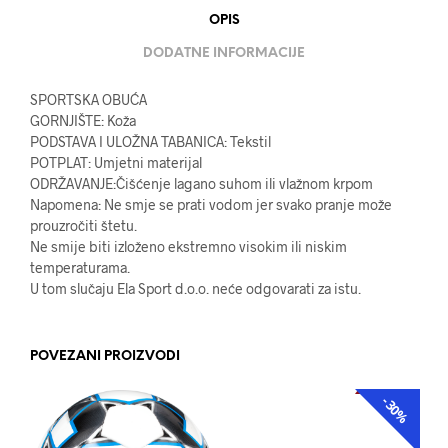
OPIS
DODATNE INFORMACIJE
SPORTSKA OBUĆA
GORNJIŠTE: Koža
PODSTAVA I ULOŽNA TABANICA: Tekstil
POTPLAT: Umjetni materijal
ODRŽAVANJE:Čišćenje lagano suhom ili vlažnom krpom
Napomena: Ne smje se prati vodom jer svako pranje može
prouzročiti štetu.
Ne smije biti izloženo ekstremno visokim ili niskim
temperaturama.
U tom slučaju Ela Sport d.o.o. neće odgovarati za istu.
POVEZANI PROIZVODI
-30%
AKCIJA