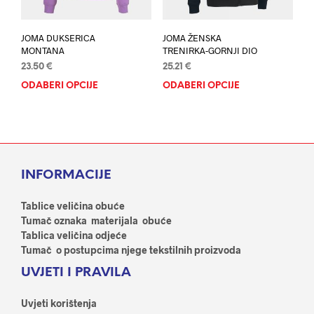
proizvoda
proi
JOMA DUKSERICA
JOMA ŽENSKA
MONTANA
TRENIRKA-GORNJI DIO
23.50
€
25.21
€
ODABERI OPCIJE
Ovaj
ODABERI OPCIJE
Ovaj
proizvod
proi
ima
ima
više
više
varijanti.
varij
Opcije
Opci
INFORMACIJE
se
se
mogu
mog
odabrati
odab
Tablice veličina obuće
na
na
Tumač oznaka materijala obuće
stranici
stran
Tablica veličina odjeće
proizvoda
proi
Tumač o postupcima njege tekstilnih proizvoda
UVJETI I PRAVILA
Uvjeti korištenja