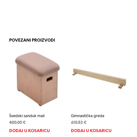
POVEZANI PROIZVODI
Švedski sanduk mali
Gimnastička greda
400.00
€
610.53
€
DODAJ U KOŠARICU
DODAJ U KOŠARICU