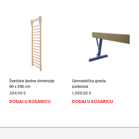
Švedske ljestve dimenzije
Gimnastička greda
90 x 256 cm
podesiva
384.90
€
1,055.00
€
DODAJ U KOŠARICU
DODAJ U KOŠARICU