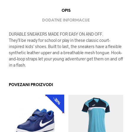
OPIS
DODATNE INFORMACIJE
DURABLE SNEAKERS MADE FOR EASY ON AND OFF.
They’ll be ready for school or play in these classic court-
inspired kids’ shoes. Built to last, the sneakers have a flexible
synthetic leather upper and a breathable mesh tongue. Hook-
and-loop straps let your young adventurer get them on and off
in a flash.
POVEZANI PROIZVODI
-30%
AKCIJA