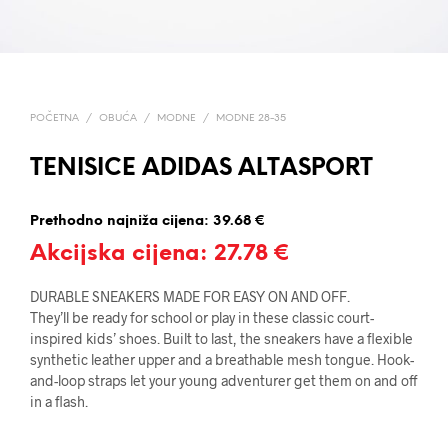
POČETNA
/
OBUĆA
/
MODNE
/
MODNE 28-35
TENISICE ADIDAS ALTASPORT
Prethodno najniža cijena:
39.68
€
Akcijska cijena:
27.78
€
DURABLE SNEAKERS MADE FOR EASY ON AND OFF.
They’ll be ready for school or play in these classic court-
inspired kids’ shoes. Built to last, the sneakers have a flexible
synthetic leather upper and a breathable mesh tongue. Hook-
and-loop straps let your young adventurer get them on and off
in a flash.