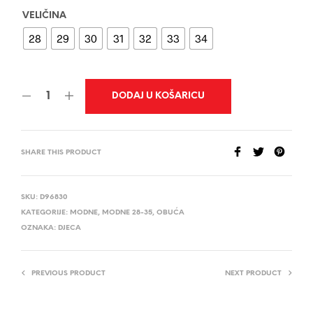
VELIČINA
28
29
30
31
32
33
34
DODAJ U KOŠARICU
SHARE THIS PRODUCT
SKU:
D96830
KATEGORIJE:
MODNE
,
MODNE 28-35
,
OBUĆA
OZNAKA:
DJECA
PREVIOUS PRODUCT
NEXT PRODUCT