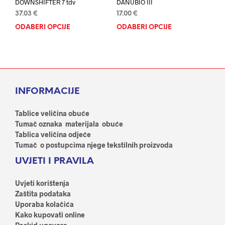
DOWNSHIFTER 7 tdv
DANUBIO III
37.03
€
17.00
€
ODABERI OPCIJE
Ovaj
ODABERI OPCIJE
Ovaj
proizvod
proi
ima
ima
više
više
varijanti.
varij
Opcije
Opci
INFORMACIJE
se
se
mogu
mog
odabrati
odab
Tablice veličina obuće
na
na
Tumač oznaka materijala obuće
stranici
stran
Tablica veličina odjeće
proizvoda
proi
Tumač o postupcima njege tekstilnih proizvoda
UVJETI I PRAVILA
Uvjeti korištenja
Zaštita podataka
Uporaba kolačića
Kako kupovati online