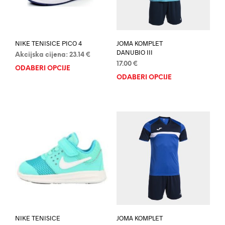
NIKE TENISICE PICO 4
JOMA KOMPLET
DANUBIO III
Akcijska cijena:
23.14
€
17.00
€
ODABERI OPCIJE
Ovaj
ODABERI OPCIJE
Ovaj
proizvod
proi
ima
ima
više
više
varijanti.
varij
Opcije
Opci
se
se
mogu
mog
odabrati
odab
na
na
stranici
stran
proizvoda
proi
NIKE TENISICE
JOMA KOMPLET