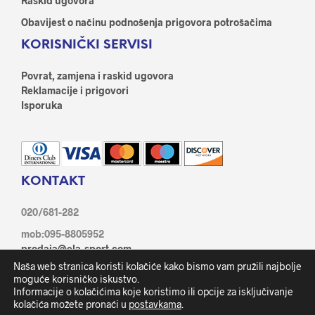
Raskid ugovora
Obavijest o načinu podnošenja prigovora potrošačima
KORISNIČKI SERVISI
Povrat, zamjena i raskid ugovora
Reklamacije i prigovori
Isporuka
KONTAKT
020/681-282
mob:095-8805952
prodaja@ela-sport.com
Ante Starčević 21/1, 20350 Metković
Naša web stranica koristi kolačiće kako bismo vam pružili najbolje
Facebook
moguće korisničko iskustvo.
Informacije o kolačićima koje koristimo ili opcije za isključivanje
kolačića možete pronaći u
postavkama
.