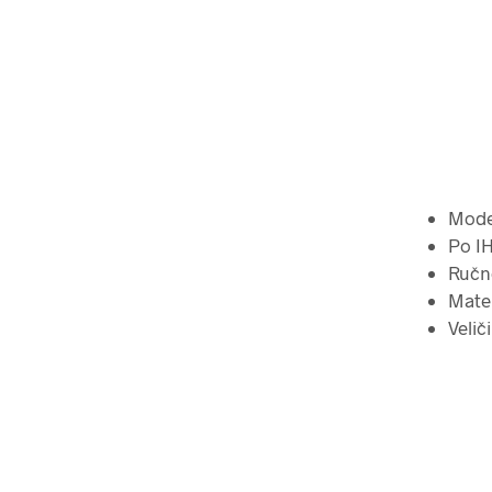
Mode
Po I
Ručn
Mater
Velič