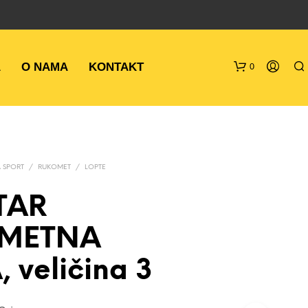
A
O NAMA
KONTAKT
0
 SPORT
/
RUKOMET
/
LOPTE
TAR
METNA
N
E
M
 veličina 3
A
P
R