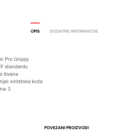
OPIS
DODATNE INFORMACIJE
l: Pro Grippy
HF standardu
o šivana
ijal: sintetska koža
ina: 3
POVEZANI PROIZVODI