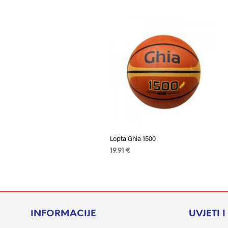
Lopta Ghia 1500
19.91
€
ODABERI OPCIJE
Ovaj
proizvod
ima
više
INFORMACIJE
UVJETI 
varijanti.