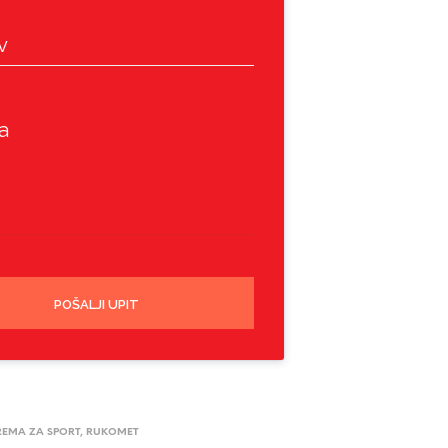
v
a
POŠALJI UPIT
REMA ZA SPORT
,
RUKOMET