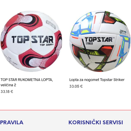
TOP STAR RUKOMETNA LOPTA,
Lopta za nogomet Topstar Striker
veličina 2
33.05
€
33.18
€
ODABERI OPCIJE
Ovaj
ODABERI OPCIJE
Ovaj
proizvod
proizvod
ima
ima
više
više
I PRAVILA
KORISNIČKI SERVISI
varijanti.
varijanti.