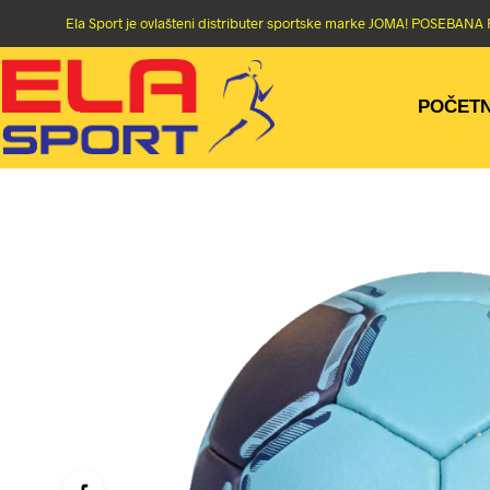
Ela Sport je ovlašteni distributer sportske marke JOMA! POSEBA
POČET