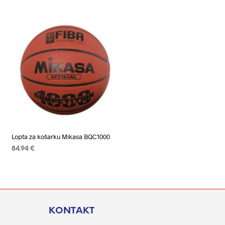
Lopta za košarku Mikasa BQC1000
84.94
€
ODABERI OPCIJE
Ovaj
proizvod
ima
više
KONTAKT
varijanti.