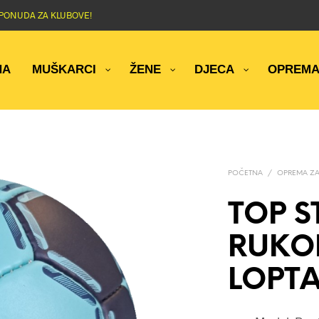
NA PONUDA ZA KLUBOVE!
NA
MUŠKARCI
ŽENE
DJECA
OPREM
POČETNA
/
OPREMA ZA
TOP S
RUKO
LOPTA,