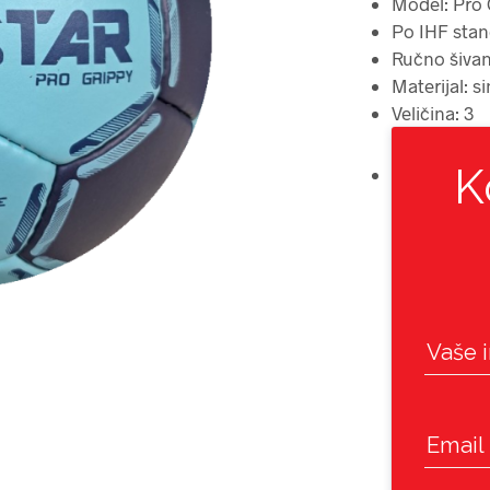
Model: Pro 
Po IHF sta
Ručno šiva
Materijal: s
Veličina: 3
K
Vaše 
Email