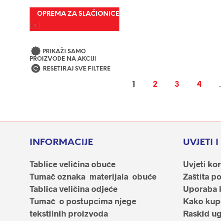
mogu
OPREMA ZA SLAČIONICE
odabrati
2
na
JOMA PADEL MAJICA
stranici
28.00
€
PRIKAŽI SAMO
proizvod
ODABERI OPCIJE
Ovaj
PROIZVODE NA AKCIJI
RESETIRAJ SVE FILTERE
proizvod
ima
1
2
3
4
više
varijanti.
Opcije
se
INFORMACIJE
UVJETI 
mogu
odabrati
Tablice veličina obuće
Uvjeti kor
na
Tumač oznaka materijala obuće
Zaštita p
stranici
Tablica veličina odjeće
Uporaba 
proizvod
Tumač o postupcima njege
Kako kupo
tekstilnih proizvoda
Raskid u