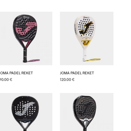
O
I
Z
V
O
D
A
U
K
O
Š
A
R
JOMA PADEL REKET
JOMA PADEL REKET
I
C
90.00
€
120.00
€
I
DODAJ U KOŠARICU
DODAJ U KOŠARICU
.