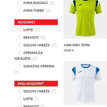
JOMA RUKSACI
22
JOMA TORBE
18
NOGOMET
LOPTE
24
REKVIZITI
48
JOMA DRES TERRA
GOLOVI I MREŽE
23
15.00
€
OPREMA ZA
ODABERI OPCIJE
Ovaj
IGRALIŠTE
13
proizvod
SUDAČKA OPREMA
ima
9
više
varijanti.
MALI NOGOMET
Opcije
GOLOVI I MREŽE
19
se
mogu
LOPTE
9
odabrati
REKVIZITI
14