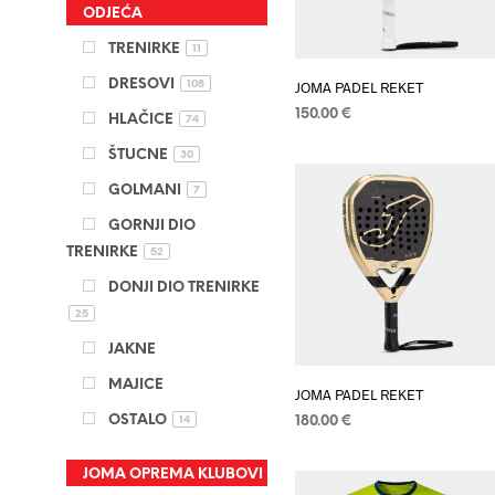
ODJEĆA
TRENIRKE
11
DRESOVI
108
JOMA PADEL REKET
150.00
€
HLAČICE
74
DODAJ U KOŠARICU
ŠTUCNE
30
GOLMANI
7
GORNJI DIO
TRENIRKE
52
DONJI DIO TRENIRKE
25
JAKNE
MAJICE
JOMA PADEL REKET
OSTALO
14
180.00
€
DODAJ U KOŠARICU
JOMA OPREMA KLUBOVI