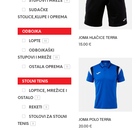
varijanti.
STUPOVI I MREŽE
9
Opcije
SUDAČKE
se
STOLICE,KLUPE I OPREMA
mogu
odabrati
ODBOJKA
na
JOMA HLAČICE TERRA
LOPTE
10
stranici
15.00
€
ODBOJKAŠKI
proizvod
ODABERI OPCIJE
Ovaj
STUPOVI I MREŽE
15
proizvod
OSTALA OPREMA
11
ima
više
STOLNI TENIS
varijanti.
Opcije
LOPTICE, MREŽICE I
se
OSTALO
7
mogu
REKETI
5
odabrati
STOLOVI ZA STOLNI
na
JOMA POLO TERRA
TENIS
5
stranici
20.00
€