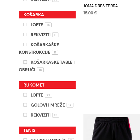
na
JOMA DRES TERRA
stranici
15.00
€
KOŠARKA
proizvod
ODABERI OPCIJE
Ovaj
LOPTE
15
proizvod
REKVIZITI
11
ima
KOŠARKAŠKE
više
KONSTRUKCIJE
11
varijanti.
Opcije
KOŠARKAŠKE TABLE I
se
OBRUČI
15
mogu
odabrati
RUKOMET
na
JOMA HLAČICE TERRA
LOPTE
22
stranici
15.00
€
GOLOVI I MREŽE
12
proizvod
ODABERI OPCIJE
Ovaj
REKVIZITI
15
proizvod
ima
TENIS
više