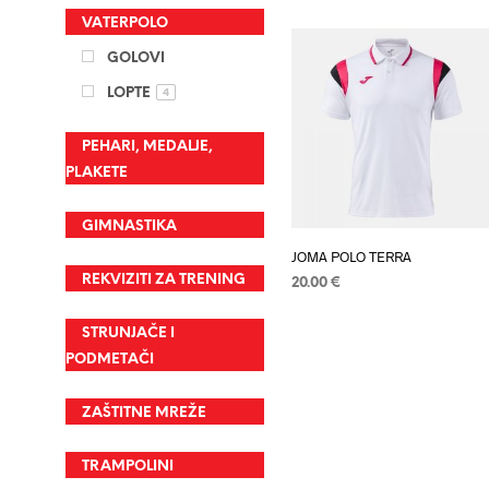
proizvod
ODABERI OPCIJE
Ovaj
VATERPOLO
proizvod
GOLOVI
ima
više
LOPTE
4
varijanti.
Opcije
PEHARI, MEDALJE,
PLAKETE
se
mogu
GIMNASTIKA
odabrati
na
JOMA POLO TERRA
REKVIZITI ZA TRENING
stranici
20.00
€
proizvod
ODABERI OPCIJE
Ovaj
STRUNJAČE I
proizvod
PODMETAČI
ima
više
ZAŠTITNE MREŽE
varijanti.
Opcije
TRAMPOLINI
se