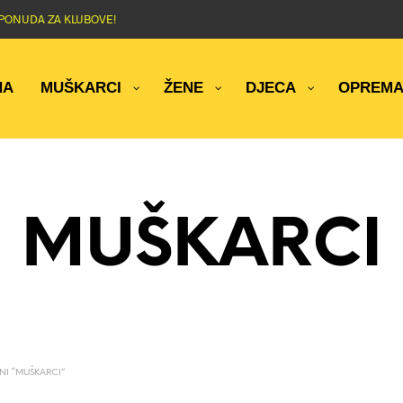
NA PONUDA ZA KLUBOVE!
NA
MUŠKARCI
ŽENE
DJECA
OPREM
MUŠKARCI
I “MUŠKARCI”