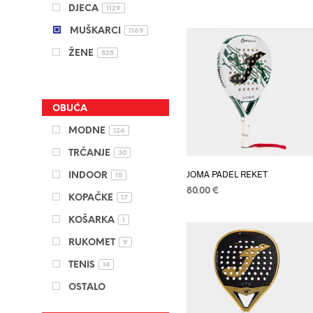
DJECA
1129
MUŠKARCI
1169
ŽENE
525
OBUĆA
MODNE
126
TRČANJE
30
JOMA PADEL REKET
INDOOR
15
80.00
€
KOPAČKE
17
DODAJ U KOŠARICU
KOŠARKA
1
RUKOMET
9
TENIS
14
OSTALO