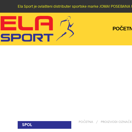
Ela Sport je ovlašteni distributer sportske marke JOMA! POSEBA
POČET
POČETNA
/
PROIZVODI OZNAČEN
SPOL