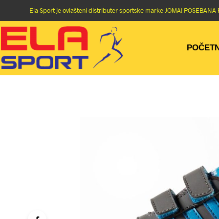
Ela Sport je ovlašteni distributer sportske marke JOMA! POSEBA
POČET