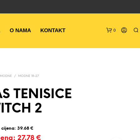
A
O NAMA
KONTAKT
0
MODNE
/
MODNE 18-27
S TENISICE
ITCH 2
N
E
M
A
 cijena:
39.68
€
P
R
jena:
27.78
€