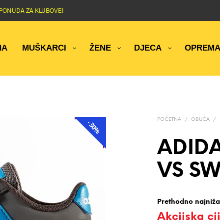
NA PONUDA ZA KLUBOVE!
NA
MUŠKARCI
ŽENE
DJECA
OPREM
POČETNA
/
OBUĆA
/
-30%
AKCIJA
ADIDA
VS SW
Prethodno najniža
Akcijska ci