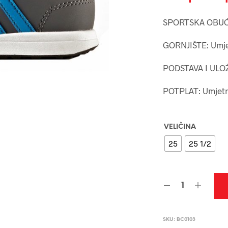
SPORTSKA OBU
GORNJIŠTE: Umjet
PODSTAVA I ULOŽ
POTPLAT: Umjetni
VELIČINA
25
25 1/2
SKU:
BC0103