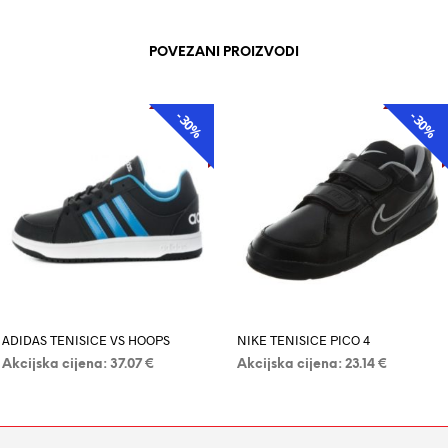
POVEZANI PROIZVODI
-30%
-30%
AKCIJA
AKCIJA
ADIDAS TENISICE VS HOOPS
NIKE TENISICE PICO 4
Akcijska cijena:
37.07
€
Akcijska cijena:
23.14
€
DODAJ U KOŠARICU
ODABERI OPCIJE
Ovaj
proizvod
ima