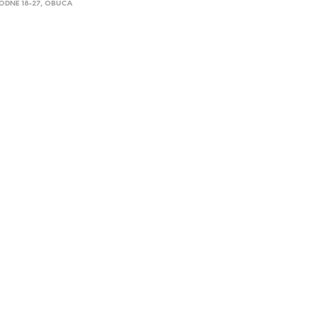
ODNE 18-27
,
OBUĆA