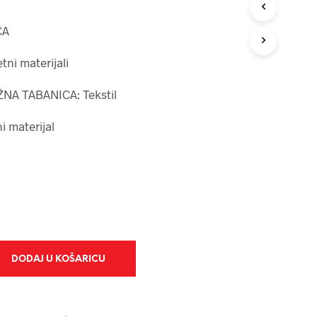
O
I
ĆA
Z
V
O
ni materijali
D
A
NA TABANICA: Tekstil
U
K
O
 materijal
Š
A
R
I
C
I
.
DODAJ U KOŠARICU