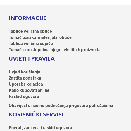
više
više
varijanti.
varij
Opcije
Opci
INFORMACIJE
se
se
mogu
mog
odabrati
odab
Tablice veličina obuće
na
na
Tumač oznaka materijala obuće
stranici
stran
Tablica veličina odjeće
proizvoda
proi
Tumač o postupcima njege tekstilnih proizvoda
UVJETI I PRAVILA
Uvjeti korištenja
Zaštita podataka
Uporaba kolačića
Kako kupovati online
Raskid ugovora
Obavijest o načinu podnošenja prigovora potrošačima
KORISNIČKI SERVISI
Povrat, zamjena i raskid ugovora