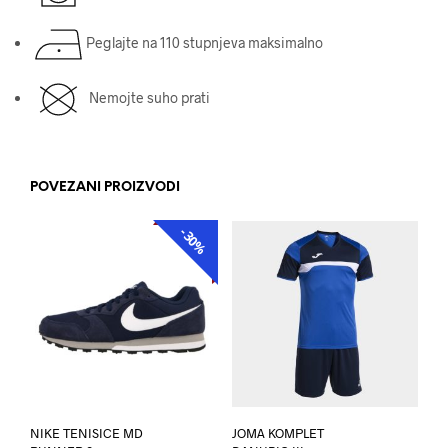
Peglajte na 110 stupnjeva maksimalno
Nemojte suho prati
POVEZANI PROIZVODI
-30%
AKCIJA
NIKE TENISICE MD
JOMA KOMPLET