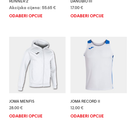
RUNNER 2
DANUBIO III
Akcijska cijena:
55.65
€
17.00
€
ODABERI OPCIJE
Ovaj
ODABERI OPCIJE
Ovaj
proizvod
proi
ima
ima
više
više
varijanti.
varij
Opcije
Opci
se
se
mogu
mog
odabrati
odab
na
na
stranici
stran
proizvoda
proi
JOMA MENFIS
JOMA RECORD II
28.00
€
12.00
€
ODABERI OPCIJE
Ovaj
ODABERI OPCIJE
Ovaj
proizvod
proi
ima
ima