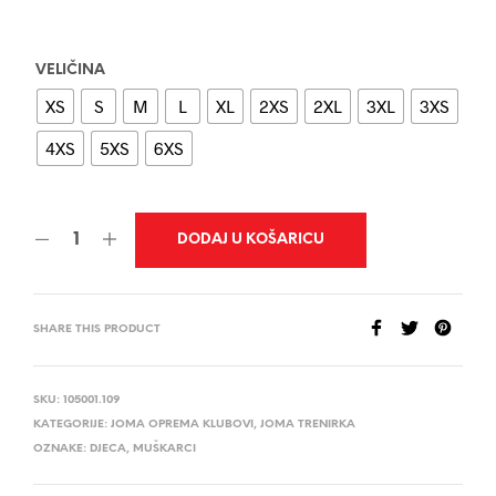
VELIČINA
XS
S
M
L
XL
2XS
2XL
3XL
3XS
4XS
5XS
6XS
DODAJ U KOŠARICU
SHARE THIS PRODUCT
SKU:
105001.109
KATEGORIJE:
JOMA OPREMA KLUBOVI
,
JOMA TRENIRKA
OZNAKE:
DJECA
,
MUŠKARCI