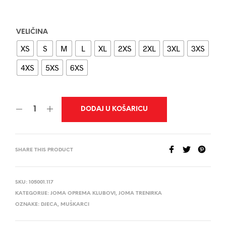
VELIČINA
XS
S
M
L
XL
2XS
2XL
3XL
3XS
4XS
5XS
6XS
DODAJ U KOŠARICU
SHARE THIS PRODUCT
SKU:
105001.117
KATEGORIJE:
JOMA OPREMA KLUBOVI
,
JOMA TRENIRKA
OZNAKE:
DJECA
,
MUŠKARCI