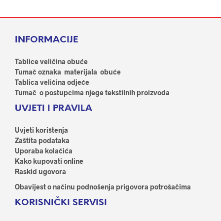
više
više
varij
varijanti.
Opci
Opcije
se
INFORMACIJE
se
mog
mogu
odab
odabrati
Tablice veličina obuće
na
na
Tumač oznaka materijala obuće
stran
stranici
Tablica veličina odjeće
proi
proizvoda
Tumač o postupcima njege tekstilnih proizvoda
UVJETI I PRAVILA
Uvjeti korištenja
Zaštita podataka
Uporaba kolačića
Kako kupovati online
Raskid ugovora
Obavijest o načinu podnošenja prigovora potrošačima
KORISNIČKI SERVISI