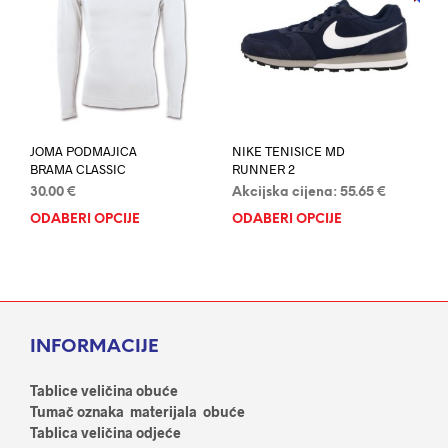
mog
mogu
odab
odabrati
na
na
stran
stranici
proi
proizvoda
JOMA PODMAJICA
NIKE TENISICE MD
BRAMA CLASSIC
RUNNER 2
30.00
€
Akcijska cijena:
55.65
€
ODABERI OPCIJE
Ovaj
ODABERI OPCIJE
Ovaj
proizvod
proi
ima
ima
više
više
varijanti.
varij
Opcije
Opci
INFORMACIJE
se
se
mogu
mog
odabrati
odab
Tablice veličina obuće
na
na
Tumač oznaka materijala obuće
stranici
stran
Tablica veličina odjeće