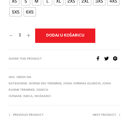
XS
S
M
L
XL
2XS
2XL
3XS
4XS
5XS
6XS
DODAJ U KOŠARICU
SHARE THIS PRODUCT
SKU:
105201.106
KATEGORIJE:
GORNJI DIO TRENIRKE
,
JOMA OPREMA KLUBOVI
,
JOMA
RADNE TRENIRKE
,
ODJEĆA
OZNAKE:
DJECA
,
MUŠKARCI
PREVIOUS PRODUCT
NEXT PRODUCT