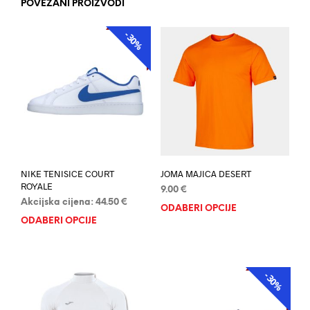
POVEZANI PROIZVODI
-30%
AKCIJA
NIKE TENISICE COURT
JOMA MAJICA DESERT
ROYALE
9.00
€
Akcijska cijena:
44.50
€
ODABERI OPCIJE
Ovaj
ODABERI OPCIJE
Ovaj
proi
proizvod
ima
ima
više
više
varij
-30%
AKCIJA
varijanti.
Opci
Opcije
se
se