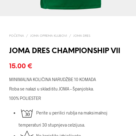
POČETNA
/
JOMA OPREMA KLUBOVI
/
JOMA DRES
JOMA DRES CHAMPIONSHIP VII
15.00
€
MINIMALNA KOLIČINA NARUDŽBE 10 KOMADA
Roba se nalazi u skladištu JOMA – Španjolska.
100% POLIESTER
Perite u perilici rublja na maksimalnoj
temperaturi 30 stupnjeva celzijusa.
Ne koristite izbjeljivače.