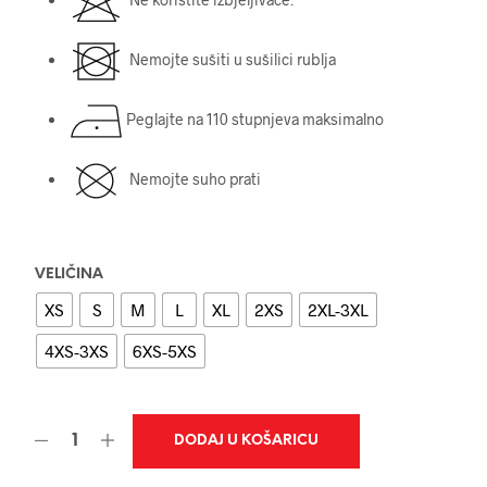
Nemojte sušiti u sušilici rublja
Peglajte na 110 stupnjeva maksimalno
Nemojte suho prati
VELIČINA
XS
S
M
L
XL
2XS
2XL-3XL
4XS-3XS
6XS-5XS
DODAJ U KOŠARICU