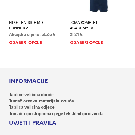
stranici
stran
proizvoda
proi
NIKE TENISICE MD
JOMA KOMPLET
RUNNER 2
ACADEMY IV
Akcijska cijena:
55.65
€
21.24
€
ODABERI OPCIJE
Ovaj
ODABERI OPCIJE
Ovaj
proizvod
proi
ima
ima
više
više
varijanti.
varij
Opcije
Opci
INFORMACIJE
se
se
mogu
mog
odabrati
odab
Tablice veličina obuće
na
na
Tumač oznaka materijala obuće
stranici
stran
Tablica veličina odjeće
proizvoda
proi
Tumač o postupcima njege tekstilnih proizvoda
UVJETI I PRAVILA