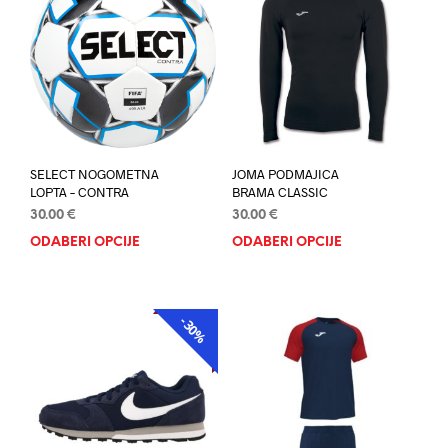
SELECT NOGOMETNA
JOMA PODMAJICA
LOPTA – CONTRA
BRAMA CLASSIC
30.00
€
30.00
€
ODABERI OPCIJE
Ovaj
ODABERI OPCIJE
Ovaj
proizvod
proi
ima
ima
više
više
-30%
AKCIJA
varijanti.
varij
Opcije
Opci
se
se
mogu
mog
odabrati
odab
na
na