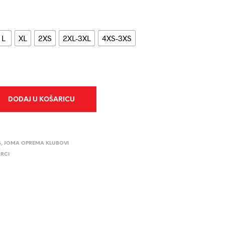
L
XL
2XS
2XL-3XL
4XS-3XS
DODAJ U KOŠARICU
S
,
JOMA OPREMA KLUBOVI
RCI