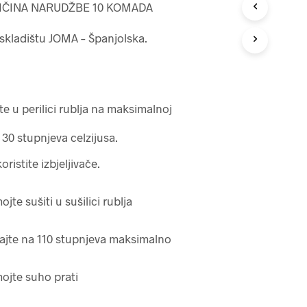
O
IČINA NARUDŽBE 10 KOMADA
I
Z
 skladištu JOMA – Španjolska.
V
O
D
A
U
K
te u perilici rublja na maksimalnoj
O
Š
30 stupnjeva celzijusa.
A
R
ristite izbjeljivače.
I
C
I
jte sušiti u sušilici rublja
.
ajte na 110 stupnjeva maksimalno
jte suho prati