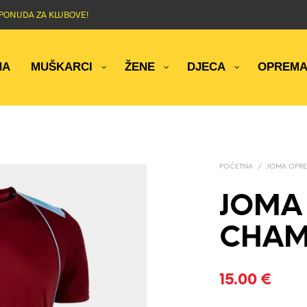
NA PONUDA ZA KLUBOVE!
NA
MUŠKARCI
ŽENE
DJECA
OPREM
POČETNA
/
JOMA OPRE
JOMA
CHAMP
15.00
€