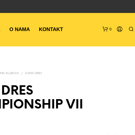
A
O NAMA
KONTAKT
0
MA KLUBOVI
/
JOMA DRES
 DRES
IONSHIP VII
N
E
M
A
P
R