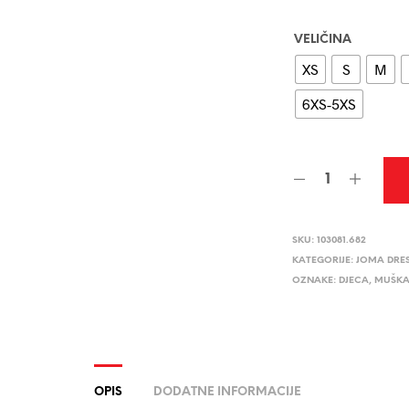
VELIČINA
XS
S
M
6XS-5XS
SKU:
103081.682
KATEGORIJE:
JOMA DRE
OZNAKE:
DJECA
,
MUŠKA
OPIS
DODATNE INFORMACIJE