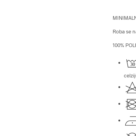
MINIMALN
Roba se na
100% POL
celzi