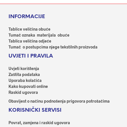
varijanti.
Opci
Opcije
se
INFORMACIJE
se
mog
mogu
odab
odabrati
Tablice veličina obuće
na
na
Tumač oznaka materijala obuće
stran
stranici
Tablica veličina odjeće
proi
proizvoda
Tumač o postupcima njege tekstilnih proizvoda
UVJETI I PRAVILA
Uvjeti korištenja
Zaštita podataka
Uporaba kolačića
Kako kupovati online
Raskid ugovora
Obavijest o načinu podnošenja prigovora potrošačima
KORISNIČKI SERVISI
Povrat, zamjena i raskid ugovora