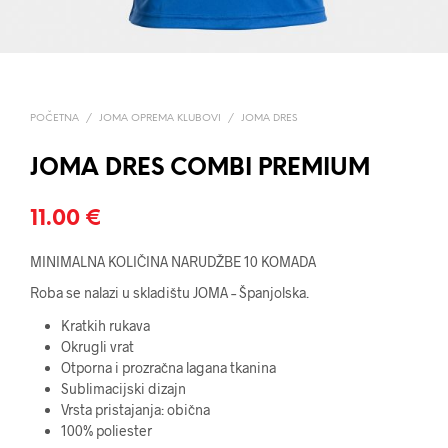
POČETNA
/
JOMA OPREMA KLUBOVI
/
JOMA DRES
JOMA DRES COMBI PREMIUM
11.00
€
MINIMALNA KOLIČINA NARUDŽBE 10 KOMADA
Roba se nalazi u skladištu JOMA – Španjolska.
Kratkih rukava
Okrugli vrat
Otporna i prozračna lagana tkanina
Sublimacijski dizajn
Vrsta pristajanja: obična
100% poliester