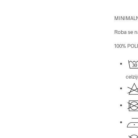
MINIMALN
Roba se na
100% POL
celzi