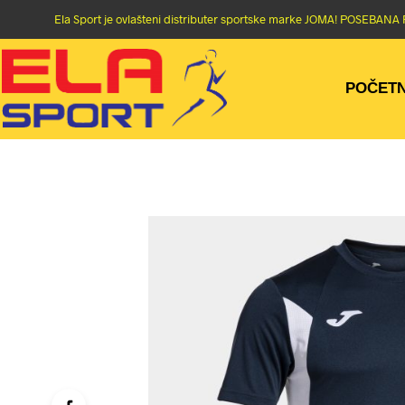
Ela Sport je ovlašteni distributer sportske marke JOMA! POSEBA
POČET