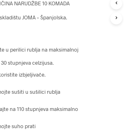
O
IČINA NARUDŽBE 10 KOMADA
I
Z
 skladištu JOMA – Španjolska.
V
O
D
A
U
K
te u perilici rublja na maksimalnoj
O
Š
30 stupnjeva celzijusa.
A
R
ristite izbjeljivače.
I
C
I
jte sušiti u sušilici rublja
.
ajte na 110 stupnjeva maksimalno
jte suho prati