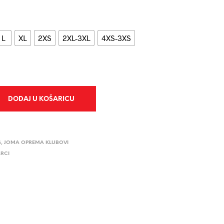
L
XL
2XS
2XL-3XL
4XS-3XS
DODAJ U KOŠARICU
S
,
JOMA OPREMA KLUBOVI
RCI