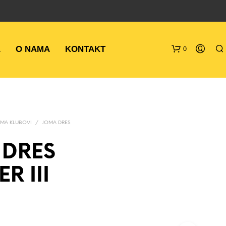
A
O NAMA
KONTAKT
0
MA KLUBOVI
/
JOMA DRES
 DRES
R III
N
E
M
A
P
R