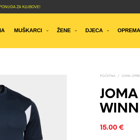
NA PONUDA ZA KLUBOVE!
NA
MUŠKARCI
ŽENE
DJECA
OPREM
POČETNA
/
JOMA OPRE
JOMA
WINNE
15.00
€