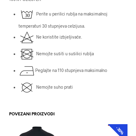
Perite u perilici rublja na maksimalnoj
temperaturi 30 stupnjeva celzijusa.
Ne koristite izbjeljivače.
Nemojte sušiti u sušilici rublja
Peglajte na 110 stupnjeva maksimalno
Nemojte suho prati
POVEZANI PROIZVODI
-30%
AKCIJA