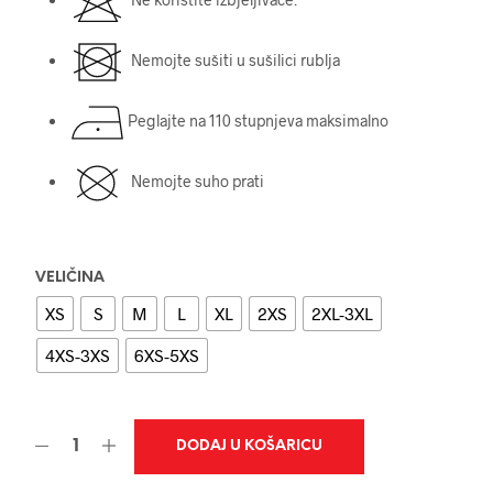
Nemojte sušiti u sušilici rublja
Peglajte na 110 stupnjeva maksimalno
Nemojte suho prati
VELIČINA
XS
S
M
L
XL
2XS
2XL-3XL
4XS-3XS
6XS-5XS
DODAJ U KOŠARICU