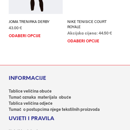
stranici
stran
proizvoda
proi
JOMA TRENIRKA DERBY
NIKE TENISICE COURT
ROYALE
43.00
€
Akcijska cijena:
44.50
€
ODABERI OPCIJE
Ovaj
ODABERI OPCIJE
Ovaj
proizvod
proi
ima
ima
više
više
varijanti.
varij
Opcije
Opci
se
INFORMACIJE
se
mogu
mog
odabrati
odab
Tablice veličina obuće
na
na
Tumač oznaka materijala obuće
stranici
stran
Tablica veličina odjeće
proizvoda
proi
Tumač o postupcima njege tekstilnih proizvoda
UVJETI I PRAVILA