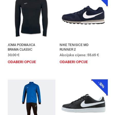
JOMA PODMAJICA
NIKE TENISICE MD
BRAMA CLASSIC
RUNNER 2
30.00
€
Akcijska cijena:
55.65
€
ODABERI OPCIJE
Ovaj
ODABERI OPCIJE
Ovaj
proizvod
proi
ima
ima
više
više
-30%
AKCIJA
varijanti.
varij
Opcije
Opci
se
se
mogu
mog
odabrati
odab
na
na