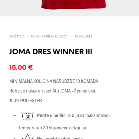
POČETNA
/
JOMA OPREMA KLUBOVI
/
JOMA DRES
JOMA DRES WINNER III
15.00
€
MINIMALNA KOLIČINA NARUDŽBE 10 KOMADA
Roba se nalazi u skladištu JOMA – Španjolska.
100% POLIESTER
Perite u perilici rublja na maksimalnoj
temperaturi 30 stupnjeva celzijusa.
Ne koristite izbjeljivače.