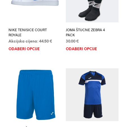
NIKE TENISICE COURT
JOMA ŠTUCNE ZEBRA 4
ROYALE
PACK
Akcijska cijena:
44.50
€
30.00
€
ODABERI OPCIJE
Ovaj
ODABERI OPCIJE
Ovaj
proizvod
proi
ima
ima
više
više
varijanti.
varij
Opcije
Opci
se
se
mogu
mog
odabrati
odab
na
na
stranici
stran
proizvoda
proi