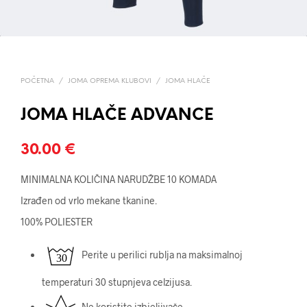
POČETNA
/
JOMA OPREMA KLUBOVI
/
JOMA HLAČE
JOMA HLAČE ADVANCE
30.00
€
MINIMALNA KOLIČINA NARUDŽBE 10 KOMADA
Izrađen od vrlo mekane tkanine.
100% POLIESTER
Perite u perilici rublja na maksimalnoj
temperaturi 30 stupnjeva celzijusa.
Ne koristite izbjeljivače.