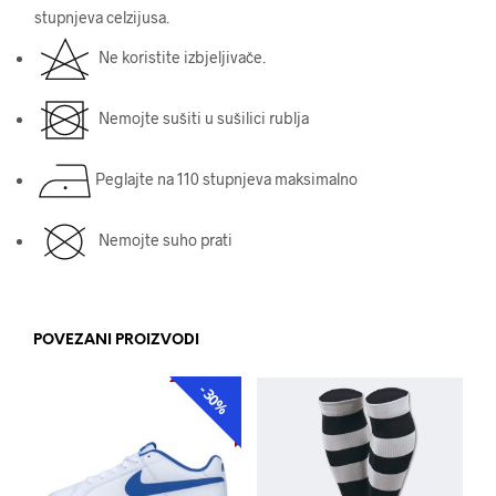
stupnjeva celzijusa.
Ne koristite izbjeljivače.
Nemojte sušiti u sušilici rublja
Peglajte na 110 stupnjeva maksimalno
Nemojte suho prati
POVEZANI PROIZVODI
-30%
AKCIJA