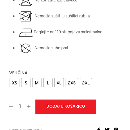
Nemojte sušiti u sušilici rublja
Peglajte na 110 stupnjeva maksimalno
Nemojte suho prati
VELIČINA
XS
S
M
L
XL
2XS
2XL
DODAJ U KOŠARICU