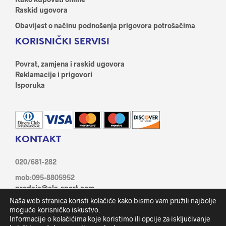
Raskid ugovora
Obavijest o načinu podnošenja prigovora potrošačima
KORISNIČKI SERVISI
Povrat, zamjena i raskid ugovora
Reklamacije i prigovori
Isporuka
KONTAKT
020/681-282
mob:095-8805952
prodaja@ela-sport.com
Ante Starčević 21/1, 20350 Metković
Naša web stranica koristi kolačiće kako bismo vam pružili najbolje
Facebook
moguće korisničko iskustvo.
Informacije o kolačićima koje koristimo ili opcije za isključivanje