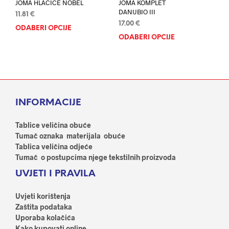
JOMA HLAČICE NOBEL
JOMA KOMPLET
DANUBIO III
11.81
€
17.00
€
ODABERI OPCIJE
Ovaj
ODABERI OPCIJE
Ovaj
proizvod
proi
ima
ima
više
više
varijanti.
varij
Opcije
Opci
se
INFORMACIJE
se
mogu
mog
odabrati
odab
Tablice veličina obuće
na
na
Tumač oznaka materijala obuće
stranici
stran
Tablica veličina odjeće
proizvoda
proi
Tumač o postupcima njege tekstilnih proizvoda
UVJETI I PRAVILA
Uvjeti korištenja
Zaštita podataka
Uporaba kolačića
Kako kupovati online