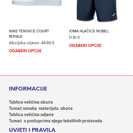
na
na
stranici
stran
proizvoda
proi
NIKE TENISICE COURT
JOMA HLAČICE NOBEL
ROYALE
11.81
€
Akcijska cijena:
44.50
€
ODABERI OPCIJE
Ovaj
ODABERI OPCIJE
Ovaj
proi
proizvod
ima
ima
više
više
varij
varijanti.
Opci
Opcije
se
INFORMACIJE
se
mog
mogu
odab
odabrati
Tablice veličina obuće
na
na
Tumač oznaka materijala obuće
stran
stranici
Tablica veličina odjeće
proi
proizvoda
Tumač o postupcima njege tekstilnih proizvoda
UVJETI I PRAVILA