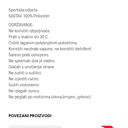
Sportska odjeća
SASTAV: 100% Poliester
ODRŽAVANJE:
Ne koristiti izbjeljivače.
Prati u mašini do 30 C.
Čistiti laganim polukružnim pokretima.
Koristiti neutrale sapune, ne koristiti detrđent.
Šareno prati odvojeno.
Ne spremati dok je vlažno.
Glačati s unutarnje strane.
Ne sušiti u sušilici.
Ne cijediti ručno.
Sušiti vodoravno.
Ne izlagati suncu.
Ne peglati po motivima (slova,brojevi, grbovi).
POVEZANI PROIZVODI