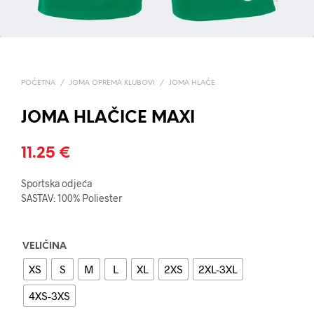
POČETNA
/
JOMA OPREMA KLUBOVI
/
JOMA HLAČE
JOMA HLAČICE MAXI
11.25
€
Sportska odjeća
SASTAV: 100% Poliester
VELIČINA
XS
S
M
L
XL
2XS
2XL-3XL
4XS-3XS