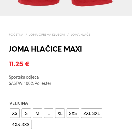
POČETNA
/
JOMA OPREMA KLUBOVI
/
JOMA HLAČE
JOMA HLAČICE MAXI
11.25
€
Sportska odjeća
SASTAV: 100% Poliester
VELIČINA
XS
S
M
L
XL
2XS
2XL-3XL
4XS-3XS