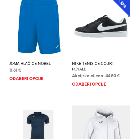
-30%
AKCIJA
JOMA HLAČICE NOBEL
NIKE TENISICE COURT
ROYALE
11.81
€
Akcijska cijena:
44.50
€
ODABERI OPCIJE
Ovaj
ODABERI OPCIJE
Ovaj
proizvod
proi
ima
ima
više
više
varijanti.
varij
Opcije
Opci
se
se
mogu
mog
odabrati
odab
na