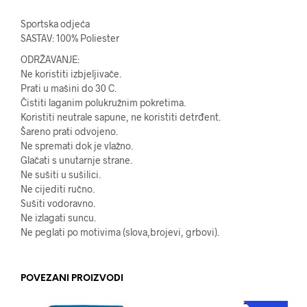
Sportska odjeća
SASTAV: 100% Poliester
ODRŽAVANJE:
Ne koristiti izbjeljivače.
Prati u mašini do 30 C.
Čistiti laganim polukružnim pokretima.
Koristiti neutrale sapune, ne koristiti detrđent.
Šareno prati odvojeno.
Ne spremati dok je vlažno.
Glačati s unutarnje strane.
Ne sušiti u sušilici.
Ne cijediti ručno.
Sušiti vodoravno.
Ne izlagati suncu.
Ne peglati po motivima (slova,brojevi, grbovi).
POVEZANI PROIZVODI