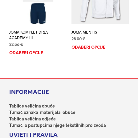
na
stranici
stran
proizvoda
proi
JOMA KOMPLET DRES
JOMA MENFIS
ACADEMY III
28.00
€
22.56
€
ODABERI OPCIJE
Ovaj
ODABERI OPCIJE
Ovaj
proi
proizvod
ima
ima
više
više
varij
varijanti.
Opci
Opcije
se
INFORMACIJE
se
mog
mogu
odab
odabrati
Tablice veličina obuće
na
na
Tumač oznaka materijala obuće
stran
stranici
Tablica veličina odjeće
proi
proizvoda
Tumač o postupcima njege tekstilnih proizvoda
UVJETI I PRAVILA