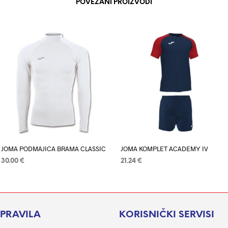
POVEZANI PROIZVODI
JOMA PODMAJICA BRAMA CLASSIC
JOMA KOMPLET ACADEMY IV
30.00
€
21.24
€
ODABERI OPCIJE
Ovaj
ODABERI OPCIJE
Ovaj
proizvod
proizvod
ima
ima
više
više
I PRAVILA
KORISNIČKI SERVISI
varijanti.
varijanti.