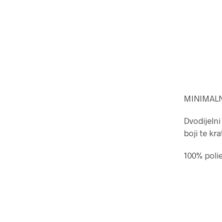
MINIMALN
Dvodijelni
boji te kr
100% poli