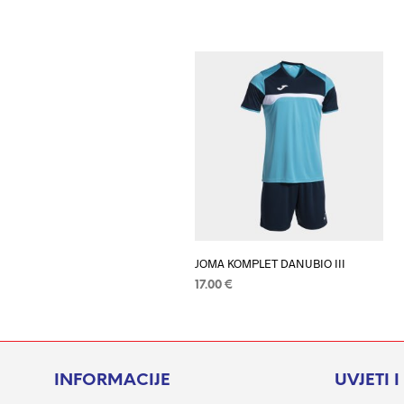
JOMA KOMPLET DANUBIO III
17.00
€
ODABERI OPCIJE
Ovaj
proizvod
ima
više
INFORMACIJE
UVJETI 
varijanti.