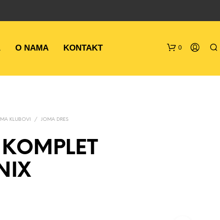
A
O NAMA
KONTAKT
0
MA KLUBOVI
/
JOMA DRES
 KOMPLET
NIX
N
E
M
A
P
R