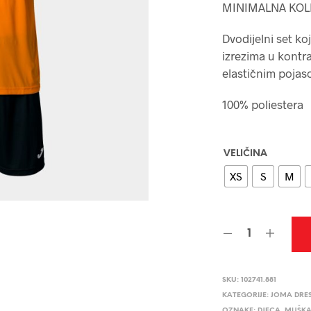
MINIMALNA KOL
Dvodijelni set ko
izrezima u kontra
elastičnim poja
100% poliestera
VELIČINA
XS
S
M
SKU:
102741.881
KATEGORIJE:
JOMA DRE
OZNAKE:
DJECA
,
MUŠKA