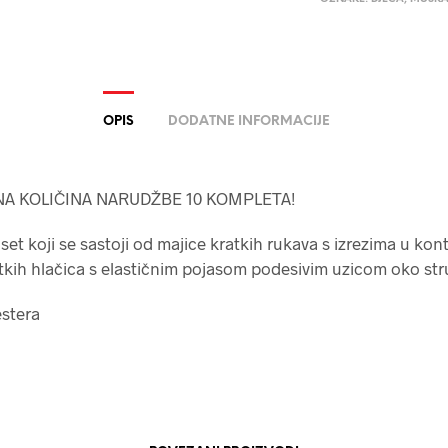
OPIS
DODATNE INFORMACIJE
A KOLIČINA NARUDŽBE 10 KOMPLETA!
 set koji se sastoji od majice kratkih rukava s izrezima u kon
atkih hlačica s elastičnim pojasom podesivim uzicom oko st
estera