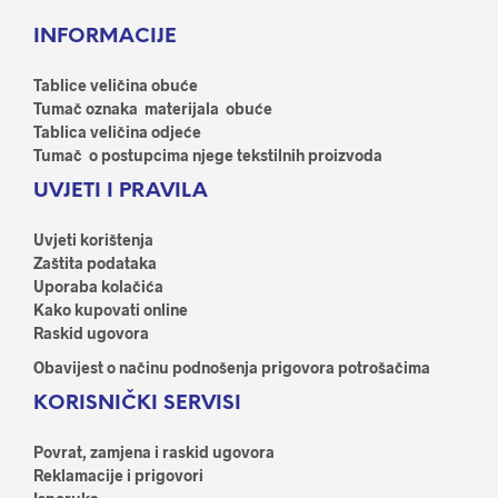
Opcije
Opci
INFORMACIJE
se
se
mogu
mog
odabrati
odab
Tablice veličina obuće
na
na
Tumač oznaka materijala obuće
stranici
stran
Tablica veličina odjeće
proizvoda
proi
Tumač o postupcima njege tekstilnih proizvoda
UVJETI I PRAVILA
Uvjeti korištenja
Zaštita podataka
Uporaba kolačića
Kako kupovati online
Raskid ugovora
Obavijest o načinu podnošenja prigovora potrošačima
KORISNIČKI SERVISI
Povrat, zamjena i raskid ugovora
Reklamacije i prigovori