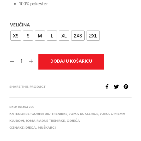
100% poliester
VELIČINA
XS
S
M
L
XL
2XS
2XL
DODAJ U KOŠARICU
SHARE THIS PRODUCT
SKU:
101303.200
KATEGORIJE:
GORNJI DIO TRENIRKE
,
JOMA DUKSERICE
,
JOMA OPREMA
KLUBOVI
,
JOMA RADNE TRENIRKE
,
ODJEĆA
OZNAKE:
DJECA
,
MUŠKARCI