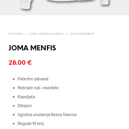
POČETNA
/
JOMA OPREMA KLUBOVI
/
JOMA DUKSERICE
JOMA MENFIS
28.00
€
Patentni zatvarač
Rebrasti rub i manžete
Kapuljača
Džepovi
Ugodna unutarnja fleece tkanina
Regular fit kroj