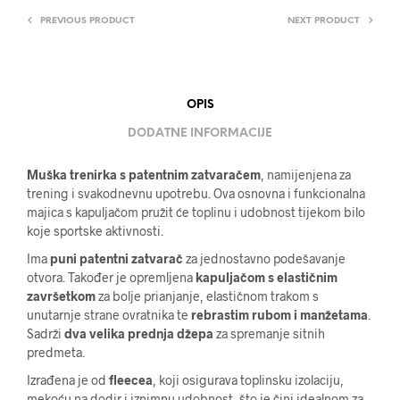
PREVIOUS PRODUCT
NEXT PRODUCT
OPIS
DODATNE INFORMACIJE
Muška trenirka s patentnim zatvaračem
, namijenjena za
trening i svakodnevnu upotrebu. Ova osnovna i funkcionalna
majica s kapuljačom pružit će toplinu i udobnost tijekom bilo
koje sportske aktivnosti.
Ima
puni patentni zatvarač
za jednostavno podešavanje
otvora. Također je opremljena
kapuljačom s elastičnim
završetkom
za bolje prianjanje, elastičnom trakom s
unutarnje strane ovratnika te
rebrastim rubom i manžetama
.
Sadrži
dva velika prednja džepa
za spremanje sitnih
predmeta.
Izrađena je od
fleecea
, koji osigurava toplinsku izolaciju,
mekoću na dodir i iznimnu udobnost, što je čini idealnom za