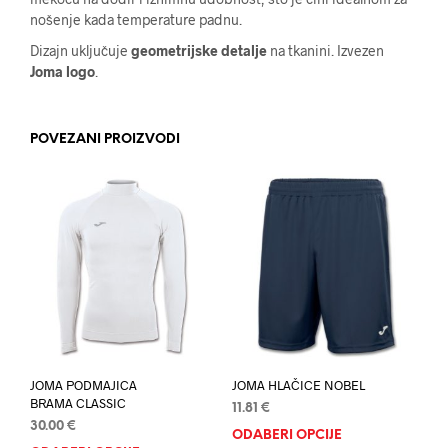
nošenje kada temperature padnu.
Dizajn uključuje
geometrijske detalje
na tkanini. Izvezen
Joma logo
.
POVEZANI PROIZVODI
JOMA PODMAJICA
JOMA HLAČICE NOBEL
BRAMA CLASSIC
11.81
€
30.00
€
ODABERI OPCIJE
Ovaj