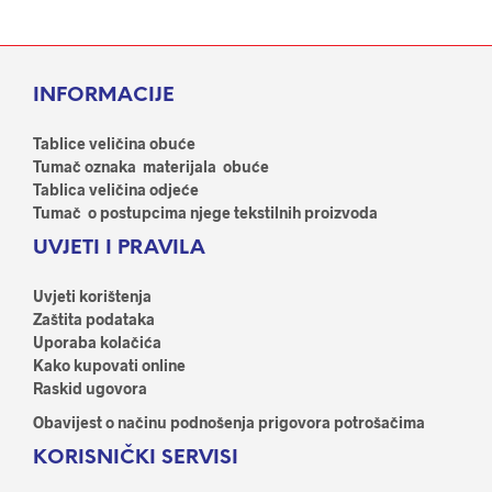
ima
više
više
varij
varijanti.
Opci
Opcije
se
INFORMACIJE
se
mog
mogu
odab
odabrati
Tablice veličina obuće
na
na
Tumač oznaka materijala obuće
stran
stranici
Tablica veličina odjeće
proi
proizvoda
Tumač o postupcima njege tekstilnih proizvoda
UVJETI I PRAVILA
Uvjeti korištenja
Zaštita podataka
Uporaba kolačića
Kako kupovati online
Raskid ugovora
Obavijest o načinu podnošenja prigovora potrošačima
KORISNIČKI SERVISI