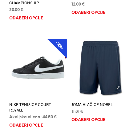
CHAMPIONSHIP
12.00
€
30.00
€
ODABERI OPCIJE
Ovaj
ODABERI OPCIJE
Ovaj
proi
proizvod
ima
ima
više
više
varij
-30%
AKCIJA
varijanti.
Opci
Opcije
se
se
mog
mogu
odab
odabrati
na
na
stran
stranici
proi
proizvoda
NIKE TENISICE COURT
JOMA HLAČICE NOBEL
ROYALE
11.81
€
Akcijska cijena:
44.50
€
ODABERI OPCIJE
Ovaj
ODABERI OPCIJE
Ovaj
proi
proizvod
ima