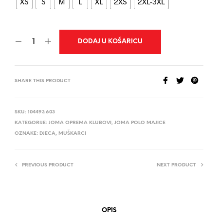
XS
S
M
L
XL
2XS
2XL-3XL
DODAJ U KOŠARICU
SHARE THIS PRODUCT
SKU:
104493.603
KATEGORIJE:
JOMA OPREMA KLUBOVI
,
JOMA POLO MAJICE
OZNAKE:
DJECA
,
MUŠKARCI
PREVIOUS PRODUCT
NEXT PRODUCT
OPIS