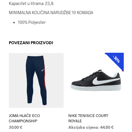
Kapacitet u litrama: 23,8:
MINIMALNA KOLIČINA NARUDŽBE 10 KOMADA
100% Polyester
POVEZANI PROIZVODI
-30%
AKCIJA
JOMA HLAČE ECO
NIKE TENISICE COURT
CHAMPIONSHIP
ROYALE
30.00
€
Akcijska cijena:
44.50
€