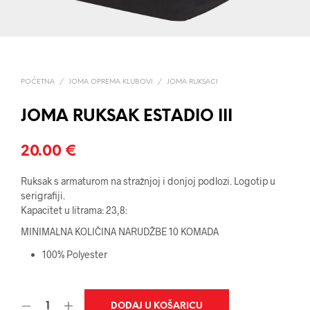
POČETNA
/
JOMA OPREMA KLUBOVI
/
JOMA RUKSACI
JOMA RUKSAK ESTADIO III
20.00
€
Ruksak s armaturom na stražnjoj i donjoj podlozi. Logotip u
serigrafiji.
Kapacitet u litrama: 23,8:
MINIMALNA KOLIČINA NARUDŽBE 10 KOMADA
100% Polyester
DODAJ U KOŠARICU