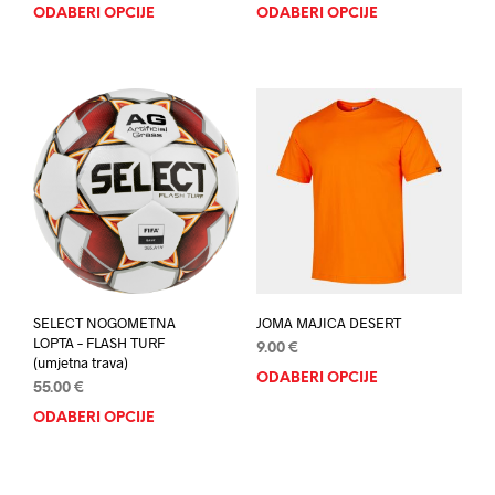
ODABERI OPCIJE
Ovaj
ODABERI OPCIJE
Ovaj
proizvod
proi
ima
ima
više
više
varijanti.
varij
Opcije
Opci
se
se
mogu
mog
odabrati
odab
na
na
stranici
stran
proizvoda
proi
SELECT NOGOMETNA
JOMA MAJICA DESERT
LOPTA – FLASH TURF
9.00
€
(umjetna trava)
ODABERI OPCIJE
Ovaj
55.00
€
proi
ODABERI OPCIJE
Ovaj
ima
proizvod
više
ima
varij
više