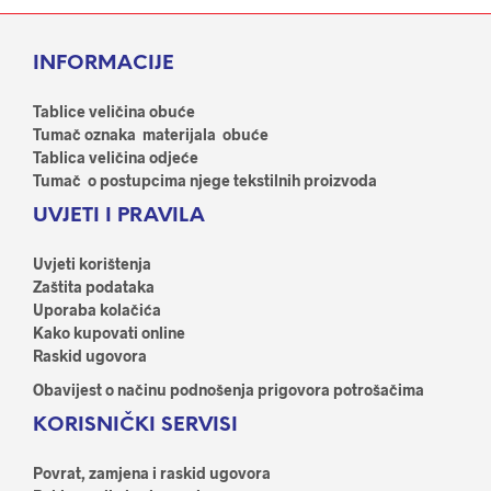
Opci
varijanti.
se
Opcije
mog
INFORMACIJE
se
odab
mogu
na
odabrati
Tablice veličina obuće
stran
na
Tumač oznaka materijala obuće
proi
stranici
Tablica veličina odjeće
proizvoda
Tumač o postupcima njege tekstilnih proizvoda
UVJETI I PRAVILA
Uvjeti korištenja
Zaštita podataka
Uporaba kolačića
Kako kupovati online
Raskid ugovora
Obavijest o načinu podnošenja prigovora potrošačima
KORISNIČKI SERVISI
Povrat, zamjena i raskid ugovora