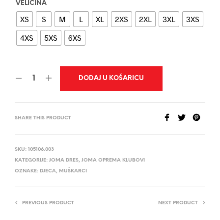
VELIČINA
XS
S
M
L
XL
2XS
2XL
3XL
3XS
4XS
5XS
6XS
DODAJ U KOŠARICU
SHARE THIS PRODUCT
SKU:
105106.003
KATEGORIJE:
JOMA DRES
,
JOMA OPREMA KLUBOVI
OZNAKE:
DJECA
,
MUŠKARCI
PREVIOUS PRODUCT
NEXT PRODUCT