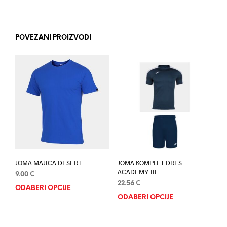
POVEZANI PROIZVODI
JOMA MAJICA DESERT
JOMA KOMPLET DRES
ACADEMY III
9.00
€
22.56
€
ODABERI OPCIJE
Ovaj
ODABERI OPCIJE
Ovaj
proizvod
proi
ima
ima
više