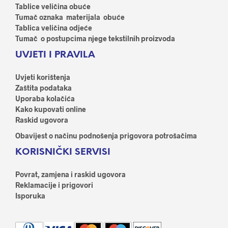
odab
Tablice veličina obuće
na
na
Tumač oznaka materijala obuće
stranici
stran
Tablica veličina odjeće
proizvoda
proi
Tumač o postupcima njege tekstilnih proizvoda
UVJETI I PRAVILA
Uvjeti korištenja
Zaštita podataka
Uporaba kolačića
Kako kupovati online
Raskid ugovora
Obavijest o načinu podnošenja prigovora potrošačima
KORISNIČKI SERVISI
Povrat, zamjena i raskid ugovora
Reklamacije i prigovori
Isporuka