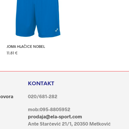
JOMA HLAČICE NOBEL
11.81
€
ODABERI OPCIJE
Ovaj
proizvod
ima
više
KONTAKT
varijanti.
govora
020/681-282
Opcije
se
mob:095-8805952
mogu
prodaja@ela-sport.com
odabrati
Ante Starčević 21/1, 20350 Metković
na