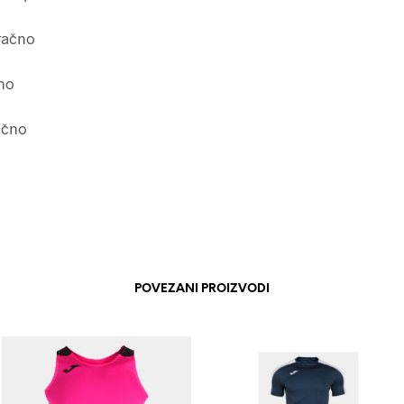
račno
no
ično
POVEZANI PROIZVODI