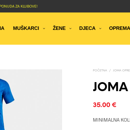
NA PONUDA ZA KLUBOVE!
NA
MUŠKARCI
ŽENE
DJECA
OPREM
POČETNA
/
JOMA OPRE
JOMA 
35.00
€
MINIMALNA KOL