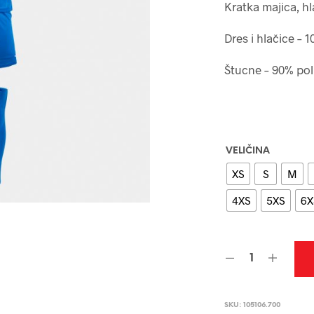
Kratka majica, hl
Dres i hlačice – 
Štucne – 90% pol
VELIČINA
XS
S
M
4XS
5XS
6X
SKU:
105106.700