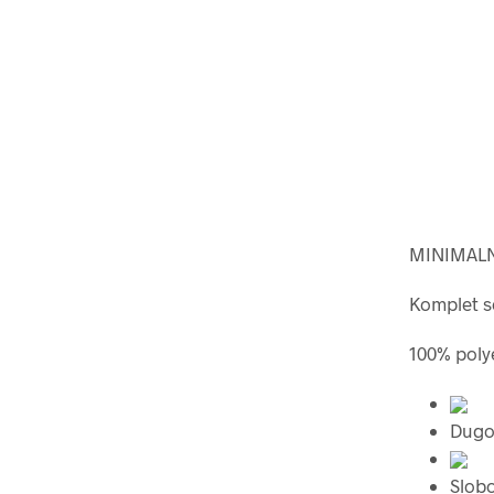
MINIMALN
Komplet se
100% poly
Dugo
Slob