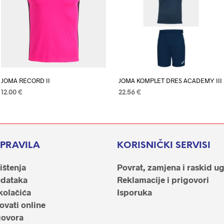
JOMA RECORD II
JOMA KOMPLET DRES ACADEMY III
12.00
€
22.56
€
ODABERI OPCIJE
Ovaj
ODABERI OPCIJE
Ovaj
proizvod
proizvod
ima
ima
više
više
I PRAVILA
KORISNIČKI SERVISI
varijanti.
varijanti.
ištenja
Povrat, zamjena i raskid u
Opcije
Opcije
odataka
Reklamacije i prigovori
se
se
kolačića
Isporuka
mogu
mogu
vati online
odabrati
odabrati
govora
na
na