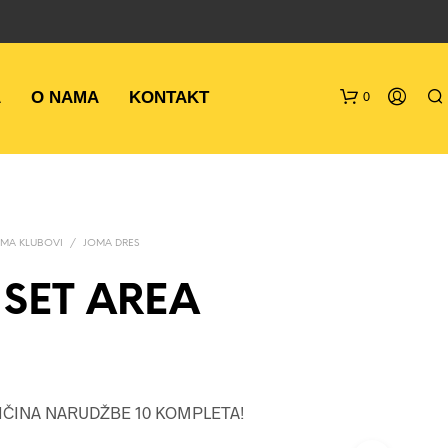
A
O NAMA
KONTAKT
0
MA KLUBOVI
/
JOMA DRES
SET AREA
N
E
M
A
IČINA NARUDŽBE 10 KOMPLETA!
P
R