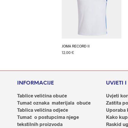
JOMA RECORD II
12.00
€
ODABERI OPCIJE
Ovaj
proizvod
ima
više
INFORMACIJE
UVJETI 
varijanti.
Tablice veličina obuće
Uvjeti kor
Opcije
Tumač oznaka materijala obuće
Zaštita p
se
Tablica veličina odjeće
Uporaba 
mogu
Tumač o postupcima njege
Kako kupo
odabrati
tekstilnih proizvoda
Raskid u
na