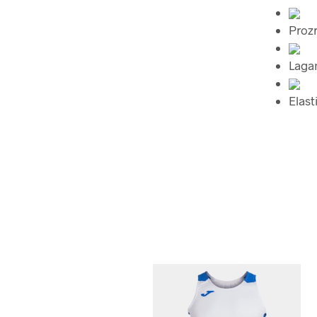
Proz
Laga
Elast