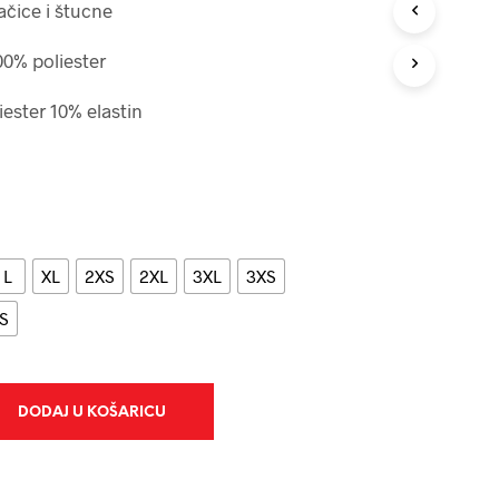
O
ačice i štucne
I
Z
100% poliester
V
O
iester 10% elastin
D
A
U
K
O
Š
A
R
L
XL
2XS
2XL
3XL
3XS
I
C
S
I
.
DODAJ U KOŠARICU