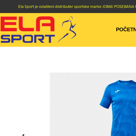
Ela Sport je ovlašteni distributer sportske marke JOMA! POSEBA
POČET