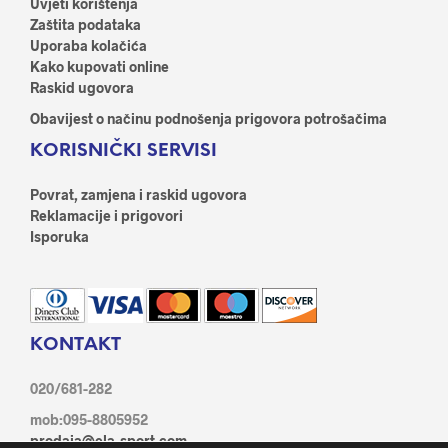
Uvjeti korištenja
Zaštita podataka
Uporaba kolačića
Kako kupovati online
Raskid ugovora
Obavijest o načinu podnošenja prigovora potrošačima
KORISNIČKI SERVISI
Povrat, zamjena i raskid ugovora
Reklamacije i prigovori
Isporuka
KONTAKT
020/681-282
mob:095-8805952
prodaja@ela-sport.com