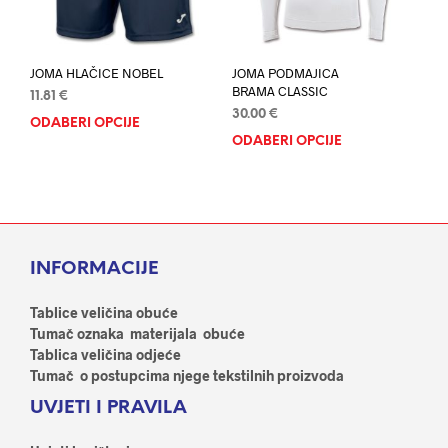
stranici
proi
proizvoda
JOMA HLAČICE NOBEL
JOMA PODMAJICA
BRAMA CLASSIC
11.81
€
30.00
€
ODABERI OPCIJE
Ovaj
ODABERI OPCIJE
Ovaj
proizvod
proi
ima
ima
više
više
varijanti.
varij
Opcije
Opci
se
INFORMACIJE
se
mogu
mog
odabrati
odab
Tablice veličina obuće
na
na
Tumač oznaka materijala obuće
stranici
stran
Tablica veličina odjeće
proizvoda
proi
Tumač o postupcima njege tekstilnih proizvoda
UVJETI I PRAVILA