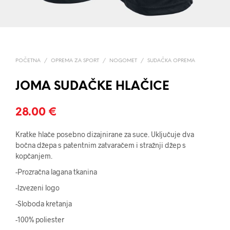
POČETNA
/
OPREMA ZA SPORT
/
NOGOMET
/
SUDAČKA OPREMA
JOMA SUDAČKE HLAČICE
28.00
€
Kratke hlače posebno dizajnirane za suce. Uključuje dva
bočna džepa s patentnim zatvaračem i stražnji džep s
kopčanjem.
-Prozračna lagana tkanina
-Izvezeni logo
-Sloboda kretanja
-100% poliester