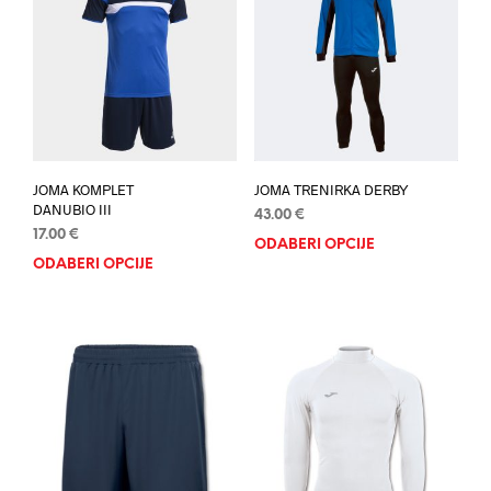
JOMA KOMPLET
JOMA TRENIRKA DERBY
DANUBIO III
43.00
€
17.00
€
ODABERI OPCIJE
Ovaj
ODABERI OPCIJE
Ovaj
proi
proizvod
ima
ima
više
više
varij
varijanti.
Opci
Opcije
se
se
mog
mogu
odab
odabrati
na
na
stran