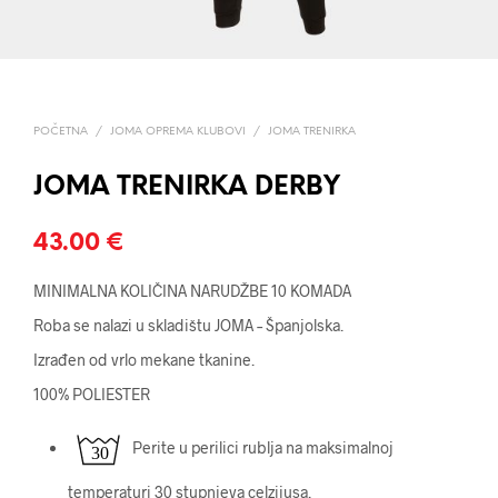
POČETNA
/
JOMA OPREMA KLUBOVI
/
JOMA TRENIRKA
JOMA TRENIRKA DERBY
43.00
€
MINIMALNA KOLIČINA NARUDŽBE 10 KOMADA
Roba se nalazi u skladištu JOMA – Španjolska.
Izrađen od vrlo mekane tkanine.
100% POLIESTER
Perite u perilici rublja na maksimalnoj
temperaturi 30 stupnjeva celzijusa.