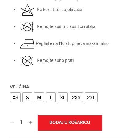
Ne koristite izbjeljivače.
Nemojte sušiti u sušilici rublja
Peglajte na 110 stupnjeva maksimalno
Nemojte suho prati
VELIČINA
XS
S
M
L
XL
2XS
2XL
DODAJ U KOŠARICU