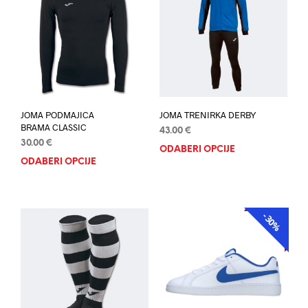
JOMA PODMAJICA
JOMA TRENIRKA DERBY
BRAMA CLASSIC
43.00
€
30.00
€
ODABERI OPCIJE
Ovaj
ODABERI OPCIJE
Ovaj
proi
proizvod
ima
ima
više
više
varij
-30%
AKCIJA
varijanti.
Opci
Opcije
se
se
mog
mogu
odab
odabrati
na
na
stran
stranici