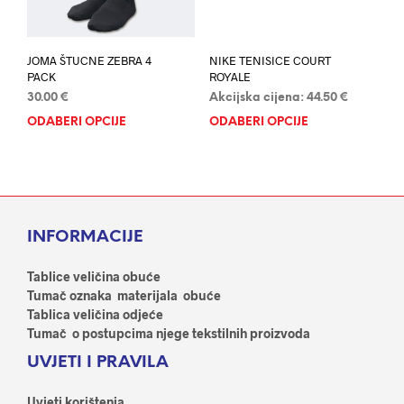
proi
proizvoda
JOMA ŠTUCNE ZEBRA 4
NIKE TENISICE COURT
PACK
ROYALE
30.00
€
Akcijska cijena:
44.50
€
ODABERI OPCIJE
Ovaj
ODABERI OPCIJE
Ovaj
proizvod
proi
ima
ima
više
više
varijanti.
varij
Opcije
Opci
INFORMACIJE
se
se
mogu
mog
odabrati
odab
Tablice veličina obuće
na
na
Tumač oznaka materijala obuće
stranici
stran
Tablica veličina odjeće
proizvoda
proi
Tumač o postupcima njege tekstilnih proizvoda
UVJETI I PRAVILA
Uvjeti korištenja