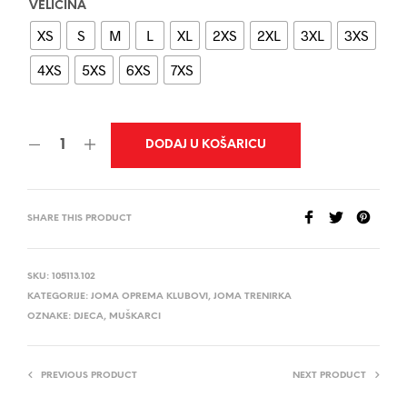
VELIČINA
XS
S
M
L
XL
2XS
2XL
3XL
3XS
4XS
5XS
6XS
7XS
DODAJ U KOŠARICU
SHARE THIS PRODUCT
SKU:
105113.102
KATEGORIJE:
JOMA OPREMA KLUBOVI
,
JOMA TRENIRKA
OZNAKE:
DJECA
,
MUŠKARCI
PREVIOUS PRODUCT
NEXT PRODUCT