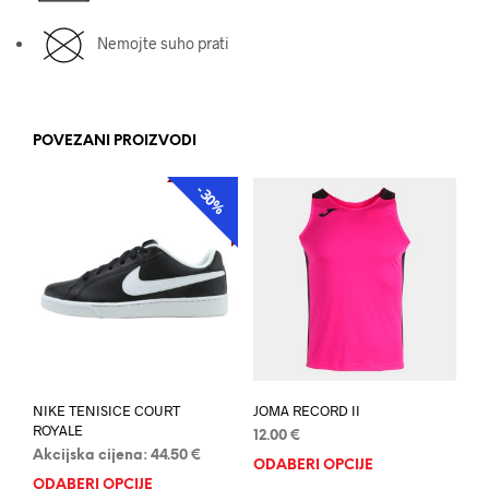
Nemojte suho prati
POVEZANI PROIZVODI
-30%
AKCIJA
NIKE TENISICE COURT
JOMA RECORD II
ROYALE
12.00
€
Akcijska cijena:
44.50
€
ODABERI OPCIJE
Ovaj
ODABERI OPCIJE
Ovaj