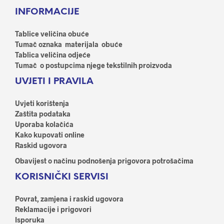
Opcije
Opci
INFORMACIJE
se
se
mogu
mog
odabrati
odab
Tablice veličina obuće
na
na
Tumač oznaka materijala obuće
stranici
stran
Tablica veličina odjeće
proizvoda
proi
Tumač o postupcima njege tekstilnih proizvoda
UVJETI I PRAVILA
Uvjeti korištenja
Zaštita podataka
Uporaba kolačića
Kako kupovati online
Raskid ugovora
Obavijest o načinu podnošenja prigovora potrošačima
KORISNIČKI SERVISI
Povrat, zamjena i raskid ugovora
Reklamacije i prigovori
Isporuka