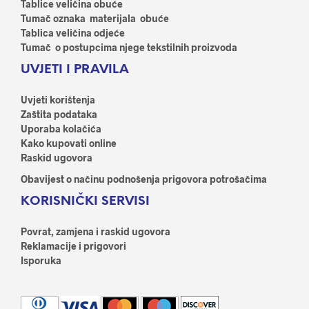
odab
Tablice veličina obuće
na
na
Tumač oznaka materijala obuće
stranici
stran
Tablica veličina odjeće
proizvoda
proi
Tumač o postupcima njege tekstilnih proizvoda
UVJETI I PRAVILA
Uvjeti korištenja
Zaštita podataka
Uporaba kolačića
Kako kupovati online
Raskid ugovora
Obavijest o načinu podnošenja prigovora potrošačima
KORISNIČKI SERVISI
Povrat, zamjena i raskid ugovora
Reklamacije i prigovori
Isporuka