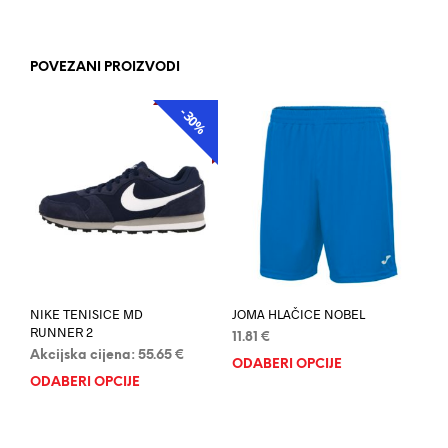
POVEZANI PROIZVODI
-30%
AKCIJA
NIKE TENISICE MD
JOMA HLAČICE NOBEL
RUNNER 2
11.81
€
Akcijska cijena:
55.65
€
ODABERI OPCIJE
Ovaj
ODABERI OPCIJE
Ovaj
proi
proizvod
ima
ima
više
više