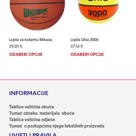
odab
odabrati
na
na
stran
stranici
proi
proizvoda
Lopta za košarku Mikasa
Lopta Ghia 3000
29.20
€
37.16
€
ODABERI OPCIJE
Ovaj
ODABERI OPCIJE
Ovaj
proizvod
proi
ima
ima
više
više
varijanti.
varij
Opcije
Opci
INFORMACIJE
se
se
mogu
mog
odabrati
odab
Tablice veličina obuće
na
na
Tumač oznaka materijala obuće
stranici
stran
Tablica veličina odjeće
proizvoda
proi
Tumač o postupcima njege tekstilnih proizvoda
UVJETI I PRAVILA