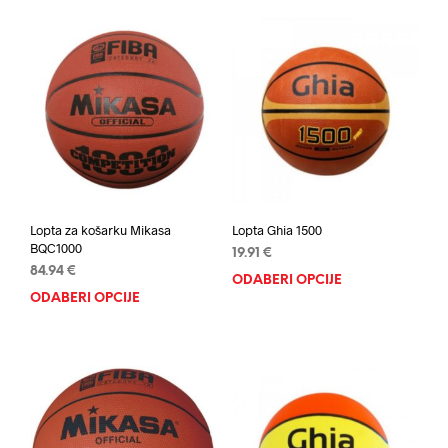
Lopta za košarku Mikasa
Lopta Ghia 1500
BQC1000
19.91
€
84.94
€
ODABERI OPCIJE
Ovaj
ODABERI OPCIJE
Ovaj
proi
proizvod
ima
ima
više
više
varij
varijanti.
Opci
Opcije
se
se
mog
mogu