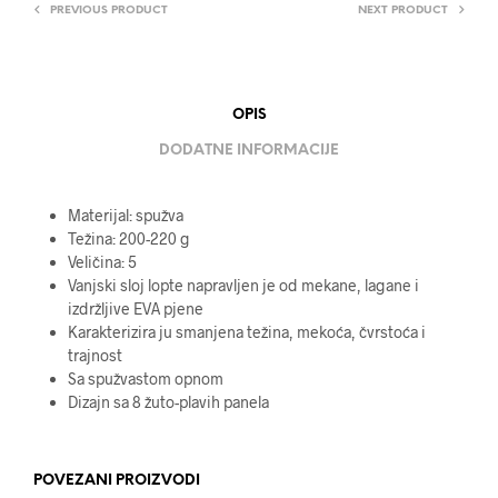
PREVIOUS PRODUCT
NEXT PRODUCT
OPIS
DODATNE INFORMACIJE
Materijal: spužva
Težina: 200-220 g
Veličina: 5
Vanjski sloj lopte napravljen je od mekane, lagane i
izdržljive EVA pjene
Karakterizira ju smanjena težina, mekoća, čvrstoća i
trajnost
Sa spužvastom opnom
Dizajn sa 8 žuto-plavih panela
POVEZANI PROIZVODI