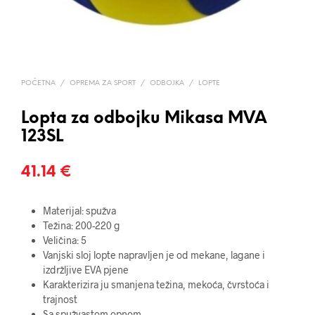
POČETNA
/
OPREMA ZA SPORT
/
ODBOJKA
/
LOPTE
Lopta za odbojku Mikasa MVA
123SL
41.14
€
Materijal: spužva
Težina: 200-220 g
Veličina: 5
Vanjski sloj lopte napravljen je od mekane, lagane i
izdržljive EVA pjene
Karakterizira ju smanjena težina, mekoća, čvrstoća i
trajnost
Sa spužvastom opnom