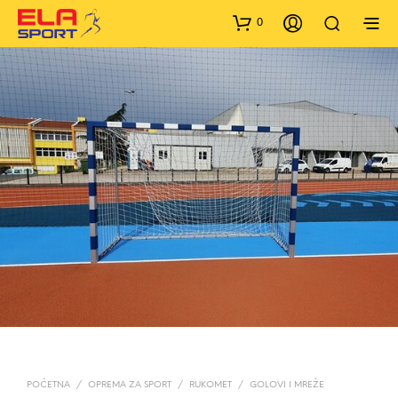
0
POČETNA
/
OPREMA ZA SPORT
/
RUKOMET
/
GOLOVI I MREŽE