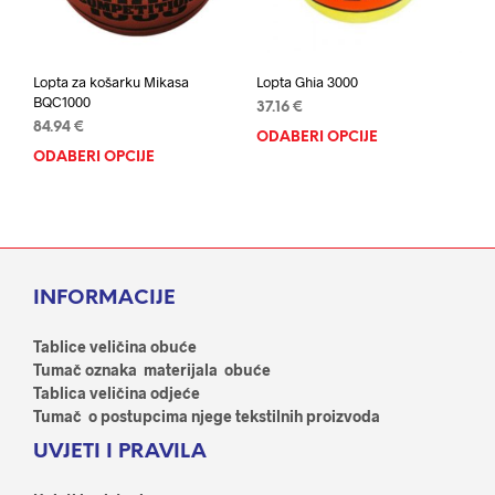
stran
proizvoda
proi
Lopta za košarku Mikasa
Lopta Ghia 3000
BQC1000
37.16
€
84.94
€
ODABERI OPCIJE
Ovaj
ODABERI OPCIJE
Ovaj
proi
proizvod
ima
ima
više
više
varij
varijanti.
Opci
Opcije
se
INFORMACIJE
se
mog
mogu
odab
odabrati
Tablice veličina obuće
na
na
Tumač oznaka materijala obuće
stran
stranici
Tablica veličina odjeće
proi
proizvoda
Tumač o postupcima njege tekstilnih proizvoda
UVJETI I PRAVILA