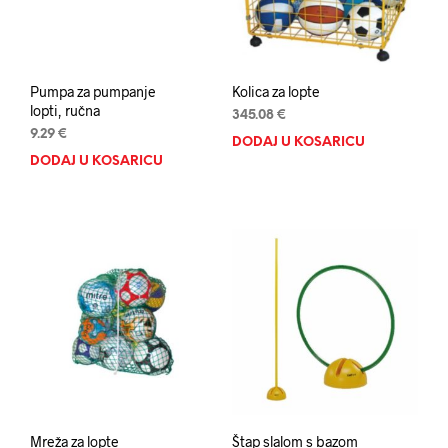
Pumpa za pumpanje
Kolica za lopte
lopti, ručna
345.08
€
9.29
€
DODAJ U KOŠARICU
DODAJ U KOŠARICU
Mreža za lopte
Štap slalom s bazom