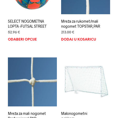
stranici
stran
proizvoda
proi
SELECT NOGOMETNA
Mreža za rukomet/mali
LOPTA -FUTSAL STREET
nogomet TOPSTAR,PAR
52.96
€
213.00
€
ODABERI OPCIJE
Ovaj
DODAJ U KOŠARICU
proizvod
ima
više
varijanti.
Opcije
se
mogu
odabrati
na
stranici
proizvoda
Mreža za mali nogomet
Malonogometni