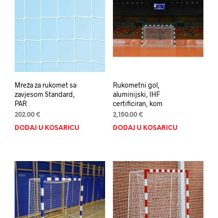
Mreža za rukomet sa
Rukometni gol,
zavjesom Standard,
aluminijski, IHF
PAR
certificiran, kom
202.00
€
2,150.00
€
DODAJ U KOŠARICU
DODAJ U KOŠARICU