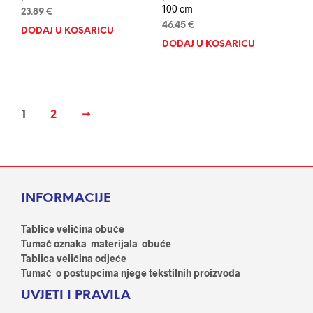
100 cm
23.89
€
46.45
€
DODAJ U KOŠARICU
DODAJ U KOŠARICU
1
2
→
INFORMACIJE
Tablice veličina obuće
Tumač oznaka materijala obuće
Tablica veličina odjeće
Tumač o postupcima njege tekstilnih proizvoda
UVJETI I PRAVILA