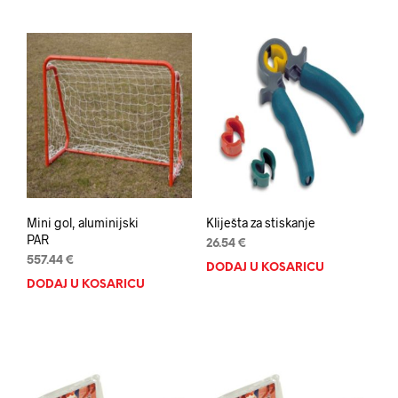
Mini gol, aluminijski
Kliješta za stiskanje
PAR
26.54
€
557.44
€
DODAJ U KOŠARICU
DODAJ U KOŠARICU