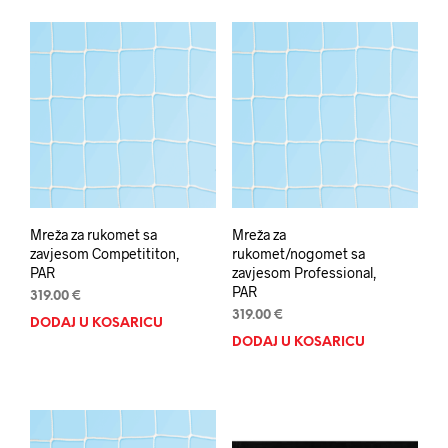
Mreža za rukomet sa
Mreža za
zavjesom Competititon,
rukomet/nogomet sa
PAR
zavjesom Professional,
PAR
319.00
€
319.00
€
DODAJ U KOŠARICU
DODAJ U KOŠARICU