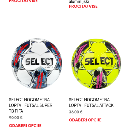
aluminijski
PROČITAJ VIŠE
PROČITAJ VIŠE
SELECT NOGOMETNA
SELECT NOGOMETNA
LOPTA – FUTSAL SUPER
LOPTA – FUTSAL ATTACK
TB FIFA
36.00
€
90.00
€
ODABERI OPCIJE
Ovaj
ODABERI OPCIJE
Ovaj
proi
proizvod