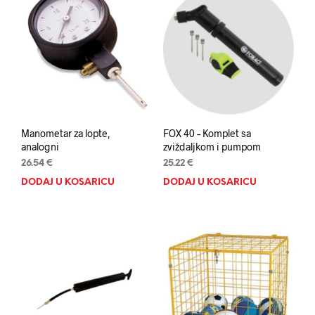
Manometar za lopte,
FOX 40 – Komplet sa
analogni
zviždaljkom i pumpom
26.54
€
25.22
€
DODAJ U KOŠARICU
DODAJ U KOŠARICU