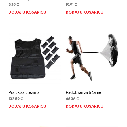
9.29
€
19.91
€
DODAJ U KOŠARICU
DODAJ U KOŠARICU
Prsluk sa utezima
Padobran za trčanje
132.59
€
66.36
€
DODAJ U KOŠARICU
DODAJ U KOŠARICU