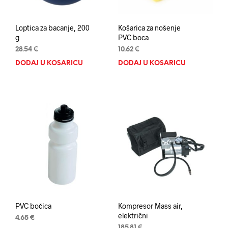
proizvoda
proi
Loptica za bacanje, 200
Košarica za nošenje
g
PVC boca
28.54
€
10.62
€
DODAJ U KOŠARICU
DODAJ U KOŠARICU
PVC bočica
Kompresor Mass air,
električni
4.65
€
185.81
€