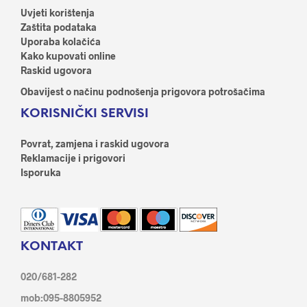
Uvjeti korištenja
Zaštita podataka
Uporaba kolačića
Kako kupovati online
Raskid ugovora
Obavijest o načinu podnošenja prigovora potrošačima
KORISNIČKI SERVISI
Povrat, zamjena i raskid ugovora
Reklamacije i prigovori
Isporuka
KONTAKT
020/681-282
mob:095-8805952