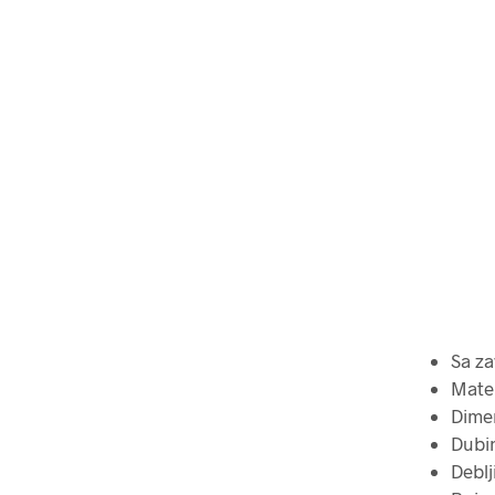
Sa z
Mater
Dimen
Dubi
Deblj