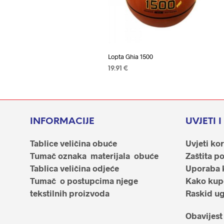
Lopta Ghia 1500
19.91
€
ODABERI OPCIJE
Ovaj
proizvod
ima
više
INFORMACIJE
UVJETI 
varijanti.
Tablice veličina obuće
Uvjeti kor
Opcije
Tumač oznaka materijala obuće
Zaštita p
se
Tablica veličina odjeće
Uporaba 
mogu
Tumač o postupcima njege
Kako kupo
odabrati
tekstilnih proizvoda
Raskid u
na
stranici
Obavijest
proizvoda