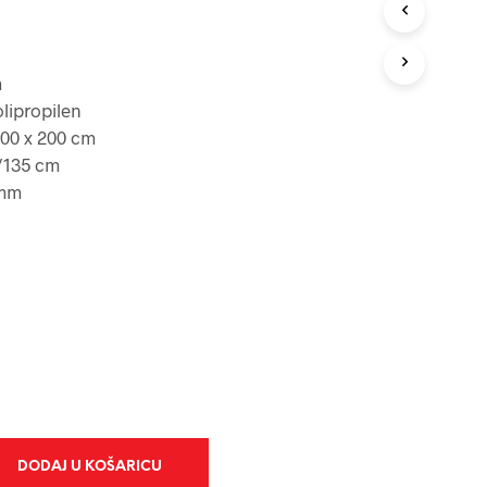
O
I
Z
V
m
O
D
olipropilen
A
300 x 200 cm
U
/135 cm
K
 mm
O
Š
A
R
I
C
I
.
DODAJ U KOŠARICU