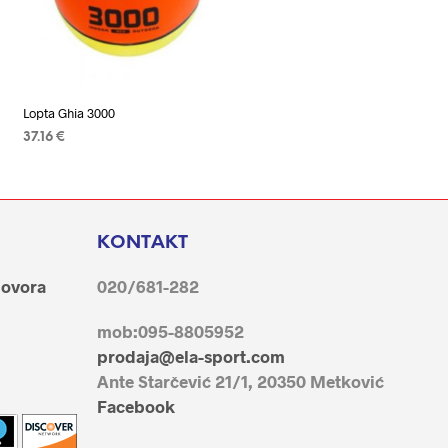
Lopta Ghia 3000
37.16
€
ODABERI OPCIJE
Ovaj
proizvod
ima
više
KONTAKT
varijanti.
govora
020/681-282
Opcije
se
mob:095-8805952
mogu
prodaja@ela-sport.com
odabrati
Ante Starčević 21/1, 20350 Metković
na
Facebook
stranici
proizvoda