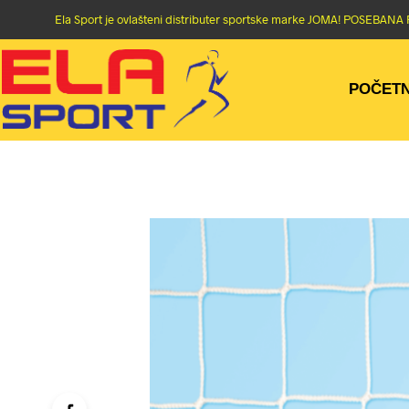
Ela Sport je ovlašteni distributer sportske marke JOMA! POSEBA
POČET