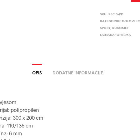
SKU:
RS510-PP
KATEGORIJE:
GOLOVI I 
SPORT
,
RUKOMET
OZNAKA:
OPREMA
OPIS
DODATNE INFORMACIJE
avjesom
ijal: polipropilen
zija: 300 x 200 cm
na: 110/135 cm
ina: 6 mm