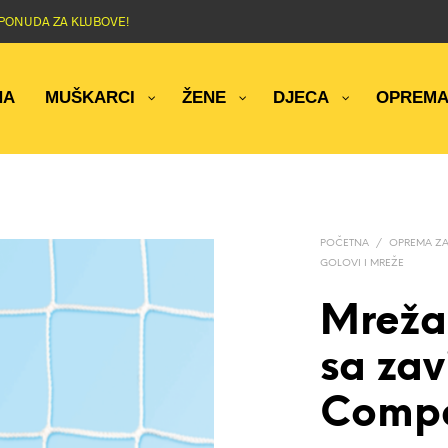
NA PONUDA ZA KLUBOVE!
NA
MUŠKARCI
ŽENE
DJECA
OPREM
POČETNA
/
OPREMA ZA
GOLOVI I MREŽE
Mreža
sa za
Compe