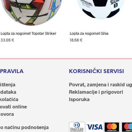
Lopta za nogomet Topstar Striker
Lopta za nogomet Ghia
33.05
€
18.58
€
ODABERI OPCIJE
Ovaj
ODABERI OPCIJE
Ovaj
proizvod
proizvod
ima
ima
više
više
I PRAVILA
KORISNIČKI SERVISI
varijanti.
varijanti.
ištenja
Povrat, zamjena i raskid u
Opcije
Opcije
odataka
Reklamacije i prigovori
se
se
kolačića
Isporuka
mogu
mogu
vati online
odabrati
odabrati
govora
na
na
stranici
stranici
 o načinu podnošenja
proizvoda
proizvoda