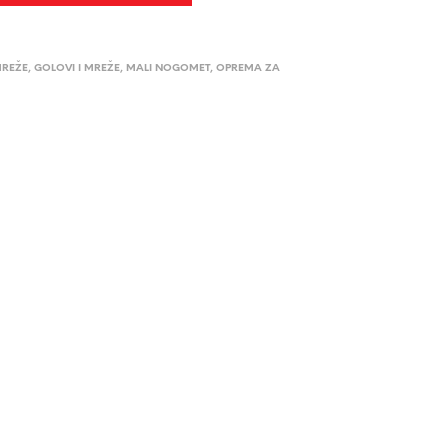
MREŽE
,
GOLOVI I MREŽE
,
MALI NOGOMET
,
OPREMA ZA