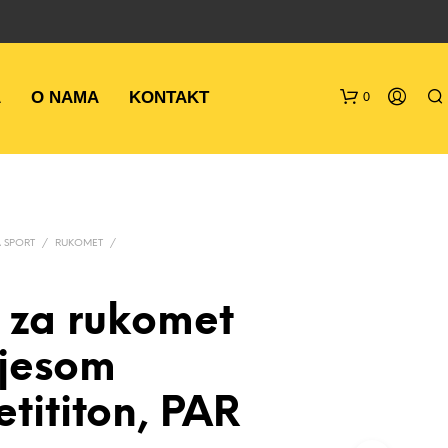
A
O NAMA
KONTAKT
0
 SPORT
/
RUKOMET
/
 za rukomet
N
vjesom
E
M
A
tititon, PAR
P
R