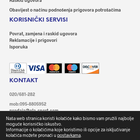
Raskid ugovora
Obavijest o načinu podnošenja prigovora potrošačima
KORISNIČKI SERVISI
Povrat, zamjena i raskid ugovora
Reklamacije i prigovori
Isporuka
KONTAKT
020/681-282
mob:095-8805952
prodaja@ela-sport.com
Ante Starčević 21/1, 20350 Metković
Naša web stranica koristi kolačiće kako bismo vam pružili najbolje
Facebook
moguće korisničko iskustvo.
Informacije o kolačićima koje koristimo ili opcije za isključivanje
kolačića možete pronaći u
postavkama
.