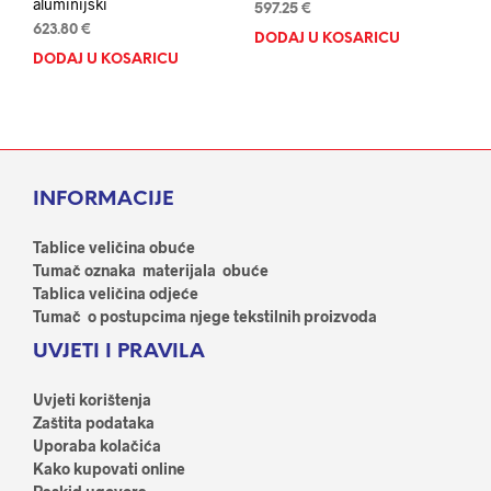
aluminijski
597.25
€
623.80
€
DODAJ U KOŠARICU
DODAJ U KOŠARICU
INFORMACIJE
Tablice veličina obuće
Tumač oznaka materijala obuće
Tablica veličina odjeće
Tumač o postupcima njege tekstilnih proizvoda
UVJETI I PRAVILA
Uvjeti korištenja
Zaštita podataka
Uporaba kolačića
Kako kupovati online