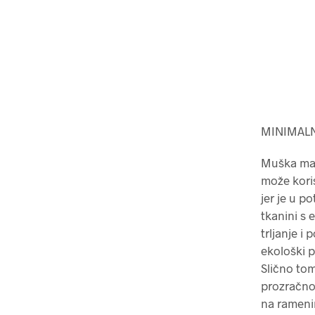
MINIMALN
Muška maji
može koris
jer je u p
tkanini s 
trljanje i
ekološki p
Slično tom
prozračno
na rameni