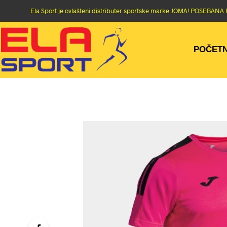
Ela Sport je ovlašteni distributer sportske marke JOMA! POSEBA
POČET