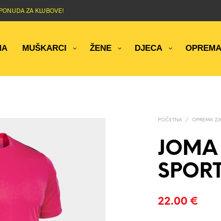
NA PONUDA ZA KLUBOVE!
NA
MUŠKARCI
ŽENE
DJECA
OPREM
POČETNA
/
OPREMA ZA
JOMA 
SPOR
22.00
€