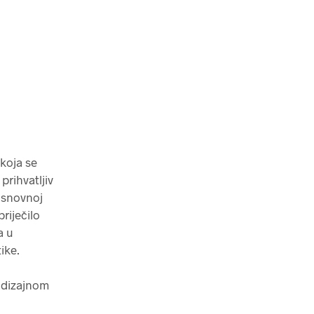
koja se
prihvatljiv
 osnovnoj
riječilo
a u
ike.
 dizajnom