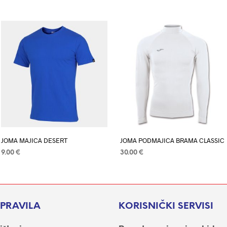
JOMA MAJICA DESERT
JOMA PODMAJICA BRAMA CLASSIC
9.00
€
30.00
€
ODABERI OPCIJE
Ovaj
ODABERI OPCIJE
Ovaj
proizvod
proizvod
ima
ima
više
više
I PRAVILA
KORISNIČKI SERVISI
varijanti.
varijanti.