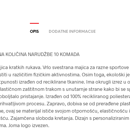
OPIS
DODATNE INFORMACIJE
A KOLIČINA NARUDŽBE 10 KOMADA
ca kratkih rukava. Vrlo svestrana majica za razne sportove 
titi u različitim fizičkim aktivnostima. Osim toga, ekološki je 
otpunosti izrađen od reciklirane tkanine. Ima okrugli izrez u
elastičnom zaštitnom trakom s unutarnje strane kako bi se sp
 poboljšalo pristajanje. Izrađen od 100% recikliranog poliester
rihvatljivom procesu. Zapravo, dobiva se od prerađene plast
e, ovaj se materijal ističe svojom otpornošću, elastičnošću i
šću. Zajamčena sloboda kretanja. Dizajn s personaliziranim
ma. Joma logo izvezen.