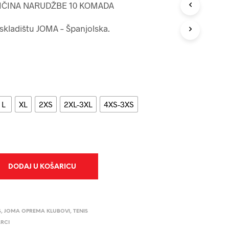
O
IČINA NARUDŽBE 10 KOMADA
I
Z
 skladištu JOMA – Španjolska.
V
O
D
A
U
K
O
Š
L
XL
2XS
2XL-3XL
4XS-3XS
A
R
I
C
I
.
DODAJ U KOŠARICU
S
,
JOMA OPREMA KLUBOVI
,
TENIS
RCI