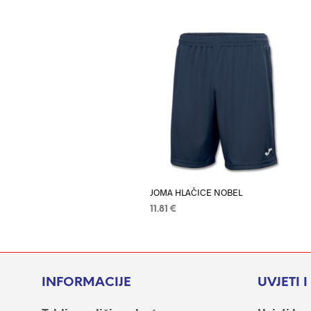
JOMA HLAČICE NOBEL
11.81
€
ODABERI OPCIJE
Ovaj
proizvod
ima
više
INFORMACIJE
UVJETI 
varijanti.