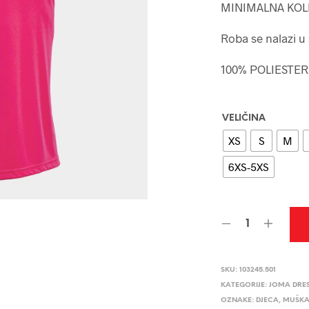
MINIMALNA KOL
Roba se nalazi u
100% POLIESTER
VELIČINA
XS
S
M
6XS-5XS
SKU:
103245.501
KATEGORIJE:
JOMA DRE
OZNAKE:
DJECA
,
MUŠKA