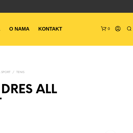
A
O NAMA
KONTAKT
0
 SPORT
/
TENIS
DRES ALL
T
N
E
M
A
P
R