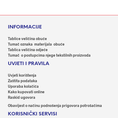
ima
ima
više
više
varijanti.
varij
Opcije
Opci
INFORMACIJE
se
se
mogu
mog
odabrati
odab
Tablice veličina obuće
na
na
Tumač oznaka materijala obuće
stranici
stran
Tablica veličina odjeće
proizvoda
proi
Tumač o postupcima njege tekstilnih proizvoda
UVJETI I PRAVILA
Uvjeti korištenja
Zaštita podataka
Uporaba kolačića
Kako kupovati online
Raskid ugovora
Obavijest o načinu podnošenja prigovora potrošačima
KORISNIČKI SERVISI