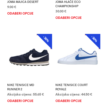
JOMA MAJICA DESERT
JOMA HLAČE ECO
CHAMPIONSHIP
9.00
€
30.00
€
ODABERI OPCIJE
Ovaj
ODABERI OPCIJE
Ovaj
proizvod
proi
ima
ima
više
više
varijanti.
-30%
-30%
AKCIJA
AKCIJA
varij
Opcije
Opci
se
se
mogu
mog
odabrati
odab
na
na
stranici
stran
proizvoda
proi
NIKE TENISICE MD
NIKE TENISICE COURT
RUNNER 2
ROYALE
Akcijska cijena:
55.65
€
Akcijska cijena:
44.50
€
ODABERI OPCIJE
Ovaj
ODABERI OPCIJE
Ovaj
proizvod
proi