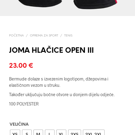
POČETNA
/
OPREMA ZA SPORT
/
TENIS
JOMA HLAČICE OPEN III
23.00
€
Bermude dolaze s izvezenim logotipom, džepovima i
elastičnom vezom u struku.
Također uključuju bočne otvore u donjem dijelu odjeće.
100 POLYESTER
VELIČINA
XS
S
M
L
XL
2XS
2XL-3XL