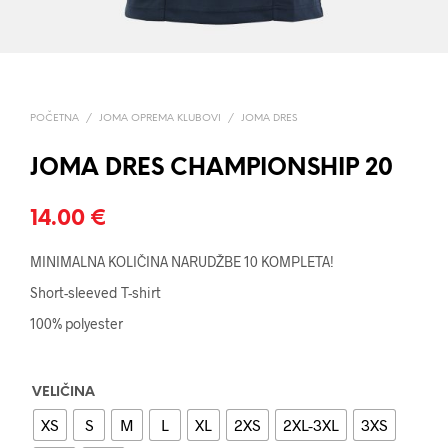
POČETNA
/
JOMA OPREMA KLUBOVI
/
JOMA DRES
JOMA DRES CHAMPIONSHIP 20
14.00
€
MINIMALNA KOLIČINA NARUDŽBE 10 KOMPLETA!
Short-sleeved T-shirt
100% polyester
VELIČINA
XS
S
M
L
XL
2XS
2XL-3XL
3XS