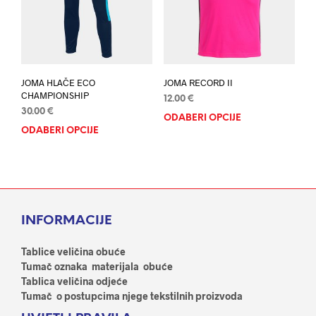
odabrati
odab
na
na
stranici
stran
proizvoda
proi
JOMA HLAČE ECO
JOMA RECORD II
CHAMPIONSHIP
12.00
€
30.00
€
ODABERI OPCIJE
Ovaj
ODABERI OPCIJE
Ovaj
proi
proizvod
ima
ima
više
više
varij
varijanti.
Opci
Opcije
se
INFORMACIJE
se
mog
mogu
odab
odabrati
Tablice veličina obuće
na
na
Tumač oznaka materijala obuće
stran
stranici
Tablica veličina odjeće
proi
proizvoda
Tumač o postupcima njege tekstilnih proizvoda