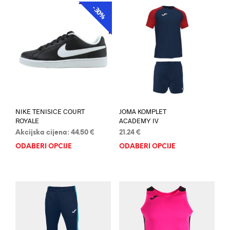
-30%
AKCIJA
NIKE TENISICE COURT
JOMA KOMPLET
ROYALE
ACADEMY IV
Akcijska cijena:
44.50
€
21.24
€
ODABERI OPCIJE
Ovaj
ODABERI OPCIJE
Ovaj
proizvod
proi
ima
ima
više
više
varijanti.
varij
Opcije
Opci
se
se
mogu
mog