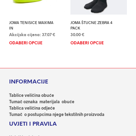
stranici
proi
proizvoda
JOMA TENISICE MAXIMA
JOMA ŠTUCNE ZEBRA 4
IN
PACK
Akcijska cijena:
37.07
€
30.00
€
ODABERI OPCIJE
Ovaj
ODABERI OPCIJE
Ovaj
proizvod
proi
ima
ima
više
više
varijanti.
varij
Opcije
Opci
INFORMACIJE
se
se
mogu
mog
odabrati
odab
Tablice veličina obuće
na
na
Tumač oznaka materijala obuće
stranici
stran
Tablica veličina odjeće
proizvoda
proi
Tumač o postupcima njege tekstilnih proizvoda
UVJETI I PRAVILA