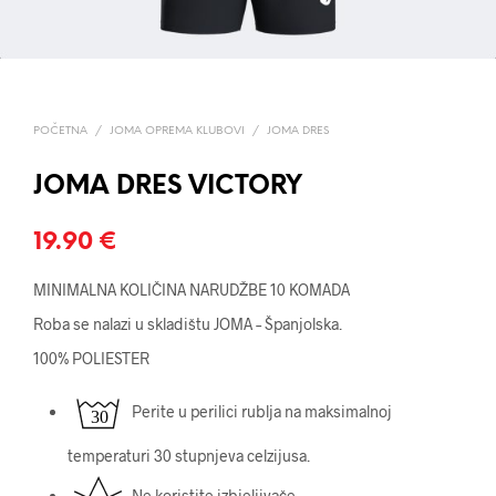
POČETNA
/
JOMA OPREMA KLUBOVI
/
JOMA DRES
JOMA DRES VICTORY
19.90
€
MINIMALNA KOLIČINA NARUDŽBE 10 KOMADA
Roba se nalazi u skladištu JOMA – Španjolska.
100% POLIESTER
Perite u perilici rublja na maksimalnoj
temperaturi 30 stupnjeva celzijusa.
Ne koristite izbjeljivače.