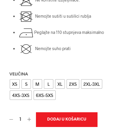
Nemojte sušiti u sušilici rublja
Peglajte na 110 stupnjeva maksimalno
Nemojte suho prati
VELIČINA
XS
S
M
L
XL
2XS
2XL-3XL
4XS-3XS
6XS-5XS
DODAJ U KOŠARICU