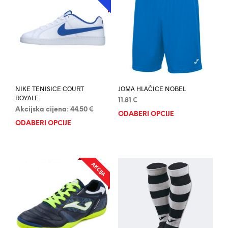
NIKE TENISICE COURT
JOMA HLAČICE NOBEL
ROYALE
11.81
€
Akcijska cijena:
44.50
€
ODABERI OPCIJE
Ovaj
ODABERI OPCIJE
Ovaj
proi
proizvod
ima
ima
više
više
varij
AKCIJA
varijanti.
Opci
Opcije
se
se
mog
mogu
odab
odabrati
na
na
stran