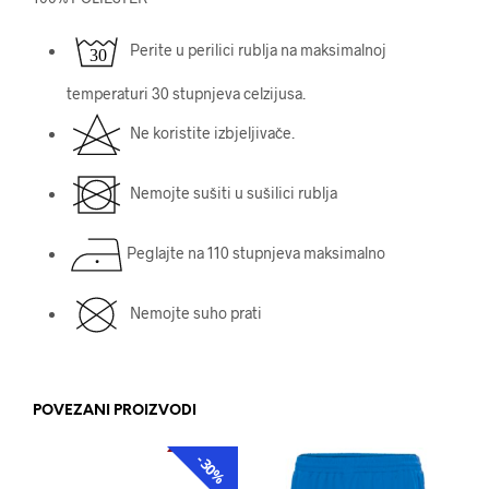
Perite u perilici rublja na maksimalnoj
temperaturi 30 stupnjeva celzijusa.
Ne koristite izbjeljivače.
Nemojte sušiti u sušilici rublja
Peglajte na 110 stupnjeva maksimalno
Nemojte suho prati
POVEZANI PROIZVODI
-30%
AKCIJA