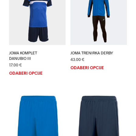
JOMA KOMPLET
JOMA TRENIRKA DERBY
DANUBIO III
43.00
€
17.00
€
ODABERI OPCIJE
Ovaj
ODABERI OPCIJE
Ovaj
proi
proizvod
ima
ima
više
više
varij
varijanti.
Opci
Opcije
se
se
mog
mogu
odab
odabrati
na
na
stran