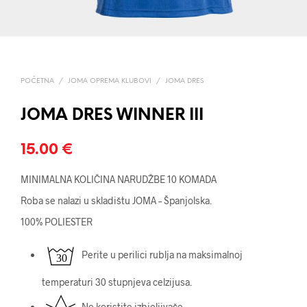
POČETNA
/
JOMA OPREMA KLUBOVI
/
JOMA DRES
JOMA DRES WINNER III
15.00
€
MINIMALNA KOLIČINA NARUDŽBE 10 KOMADA
Roba se nalazi u skladištu JOMA – Španjolska.
100% POLIESTER
Perite u perilici rublja na maksimalnoj
temperaturi 30 stupnjeva celzijusa.
Ne koristite izbjeljivače.