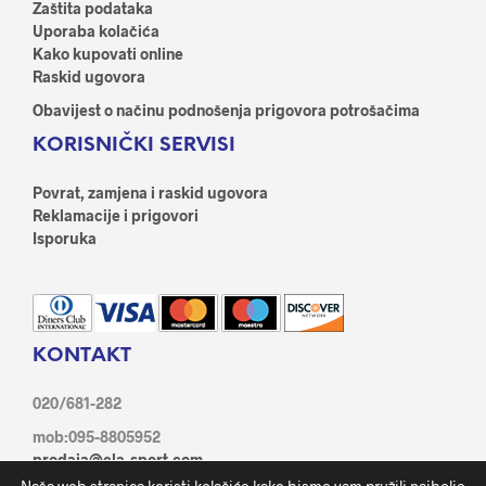
Zaštita podataka
Uporaba kolačića
Kako kupovati online
Raskid ugovora
Obavijest o načinu podnošenja prigovora potrošačima
KORISNIČKI SERVISI
Povrat, zamjena i raskid ugovora
Reklamacije i prigovori
Isporuka
KONTAKT
020/681-282
mob:095-8805952
prodaja@ela-sport.com
Ante Starčević 21/1, 20350 Metković