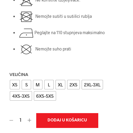
Nemojte sušiti u sušilici rublja
Peglajte na 110 stupnjeva maksimalno
Nemojte suho prati
VELIČINA
XS
S
M
L
XL
2XS
2XL-3XL
4XS-3XS
6XS-5XS
DODAJ U KOŠARICU