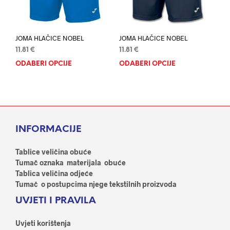
stranici
proi
proizvoda
JOMA HLAČICE NOBEL
JOMA HLAČICE NOBEL
11.81
€
11.81
€
ODABERI OPCIJE
Ovaj
ODABERI OPCIJE
Ovaj
proizvod
proi
ima
ima
više
više
varijanti.
varij
Opcije
Opci
INFORMACIJE
se
se
mogu
mog
odabrati
odab
Tablice veličina obuće
na
na
Tumač oznaka materijala obuće
stranici
stran
Tablica veličina odjeće
proizvoda
proi
Tumač o postupcima njege tekstilnih proizvoda
UVJETI I PRAVILA
Uvjeti korištenja