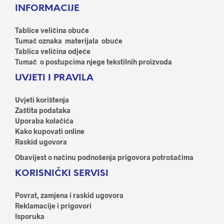
INFORMACIJE
se
mogu
mog
odabrati
odab
Tablice veličina obuće
na
na
Tumač oznaka materijala obuće
stranici
stran
Tablica veličina odjeće
proizvoda
proi
Tumač o postupcima njege tekstilnih proizvoda
UVJETI I PRAVILA
Uvjeti korištenja
Zaštita podataka
Uporaba kolačića
Kako kupovati online
Raskid ugovora
Obavijest o načinu podnošenja prigovora potrošačima
KORISNIČKI SERVISI
Povrat, zamjena i raskid ugovora
Reklamacije i prigovori
Isporuka