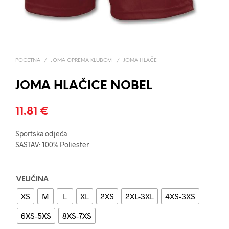
POČETNA
/
JOMA OPREMA KLUBOVI
/
JOMA HLAČE
JOMA HLAČICE NOBEL
11.81
€
Sportska odjeća
SASTAV: 100% Poliester
VELIČINA
XS
M
L
XL
2XS
2XL-3XL
4XS-3XS
6XS-5XS
8XS-7XS