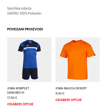
Sportska odjeća
SASTAV: 100% Poliester
POVEZANI PROIZVODI
JOMA KOMPLET
JOMA MAJICA DESERT
DANUBIO III
9.00
€
17.00
€
ODABERI OPCIJE
Ovaj
ODABERI OPCIJE
Ovaj
proi