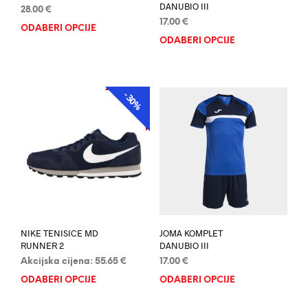
DANUBIO III
28.00
€
17.00
€
ODABERI OPCIJE
Ovaj
ODABERI OPCIJE
Ovaj
proizvod
proi
ima
ima
više
više
varijanti.
-30%
AKCIJA
varij
Opcije
Opci
se
se
mogu
mog
odabrati
odab
na
na
stranici
stran
proizvoda
proi
NIKE TENISICE MD
JOMA KOMPLET
RUNNER 2
DANUBIO III
Akcijska cijena:
55.65
€
17.00
€
ODABERI OPCIJE
Ovaj
ODABERI OPCIJE
Ovaj
proizvod
proi