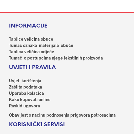
ima
ima
više
više
varijanti.
varij
Opcije
Opci
INFORMACIJE
se
se
mogu
mog
odabrati
odab
Tablice veličina obuće
na
na
Tumač oznaka materijala obuće
stranici
stran
Tablica veličina odjeće
proizvoda
proi
Tumač o postupcima njege tekstilnih proizvoda
UVJETI I PRAVILA
Uvjeti korištenja
Zaštita podataka
Uporaba kolačića
Kako kupovati online
Raskid ugovora
Obavijest o načinu podnošenja prigovora potrošačima
KORISNIČKI SERVISI