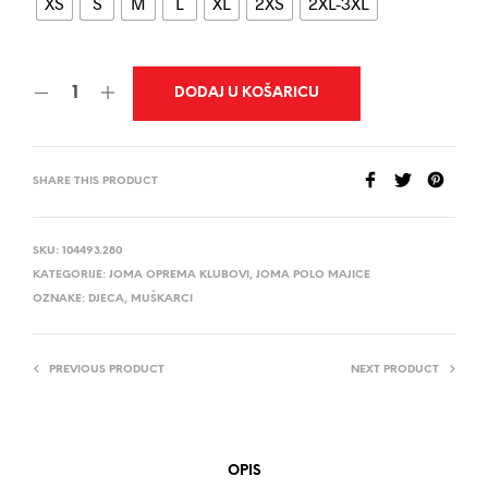
XS
S
M
L
XL
2XS
2XL-3XL
DODAJ U KOŠARICU
SHARE THIS PRODUCT
SKU:
104493.280
KATEGORIJE:
JOMA OPREMA KLUBOVI
,
JOMA POLO MAJICE
OZNAKE:
DJECA
,
MUŠKARCI
PREVIOUS PRODUCT
NEXT PRODUCT
OPIS