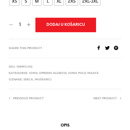
XS
S
M
L
XL
2XS
2XL-3XL
DODAJ U KOŠARICU
SHARE THIS PRODUCT
SKU:
104493.332
KATEGORIJE:
JOMA OPREMA KLUBOVI
,
JOMA POLO MAJICE
OZNAKE:
DJECA
,
MUŠKARCI
PREVIOUS PRODUCT
NEXT PRODUCT
OPIS