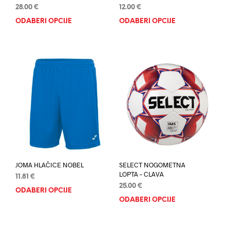
28.00
€
12.00
€
ODABERI OPCIJE
Ovaj
ODABERI OPCIJE
Ovaj
proizvod
proi
ima
ima
više
više
varijanti.
varij
Opcije
Opci
se
se
mogu
mog
odabrati
odab
na
na
stranici
stran
proizvoda
proi
JOMA HLAČICE NOBEL
SELECT NOGOMETNA
LOPTA – CLAVA
11.81
€
25.00
€
ODABERI OPCIJE
Ovaj
ODABERI OPCIJE
Ovaj
proizvod
proi
ima
ima
više