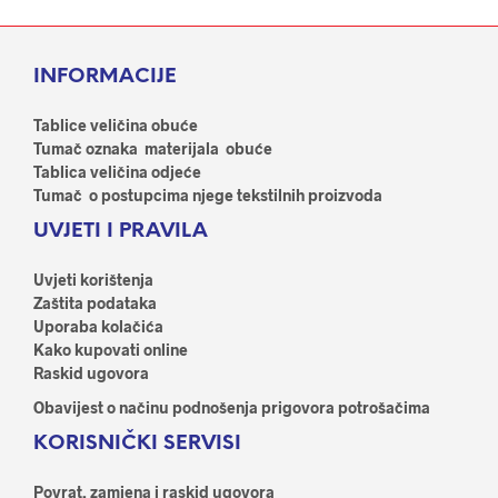
više
varijanti.
varij
Opcije
Opci
se
INFORMACIJE
se
mogu
mog
odabrati
odab
Tablice veličina obuće
na
na
Tumač oznaka materijala obuće
stranici
stran
Tablica veličina odjeće
proizvoda
proi
Tumač o postupcima njege tekstilnih proizvoda
UVJETI I PRAVILA
Uvjeti korištenja
Zaštita podataka
Uporaba kolačića
Kako kupovati online
Raskid ugovora
Obavijest o načinu podnošenja prigovora potrošačima
KORISNIČKI SERVISI
Povrat, zamjena i raskid ugovora